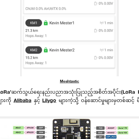
Meshtastic
 ‘LoRa’ဆက်သွယ်‌ရေးနည်းပညာအသုံးပြုသည့်အစိတ်အပိုင်း(LoRa
ျားကို
Alibaba
နှင့်
Lilygo
များကဲ့သို့ ဝန်ဆောင်မှုများမှတစ်ဆင