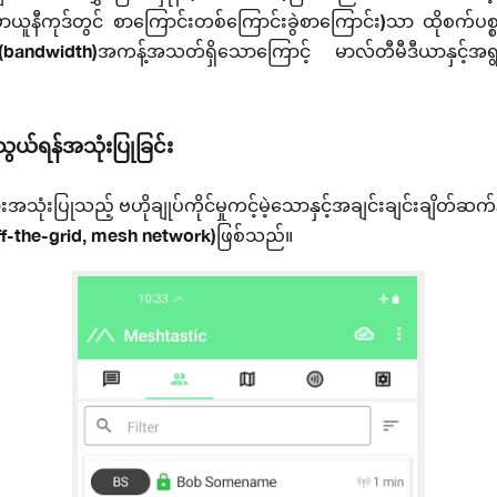
်မာယူနီကုဒ်တွင် စာကြောင်းတစ်ကြောင်းခွဲစာကြောင်း)သာ ထိုစက်ပစ
်း(bandwidth)အကန့်အသတ်ရှိသောကြောင့် မာလ်တီမီဒီယာနှင့်အရွယ်
ွယ်ရန်အသုံးပြုခြင်း
းပြုသည့် ဗဟိုချုပ်ကိုင်မှုကင့်မဲ့သောနှင့်အချင်းချင်းချိတ်ဆက်
off-the-grid, mesh network)ဖြစ်သည်။