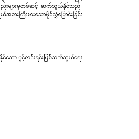
္စည်းများမှတစ်ဆင့် ဆက်သွယ်နိုင်သည်။
အစားကြီးမားသောဖိုင်လွှဲပြောင်းခြင်း
နိုင်သော ပွင့်လင်းရင်းမြစ်ဆက်သွယ်ရေး