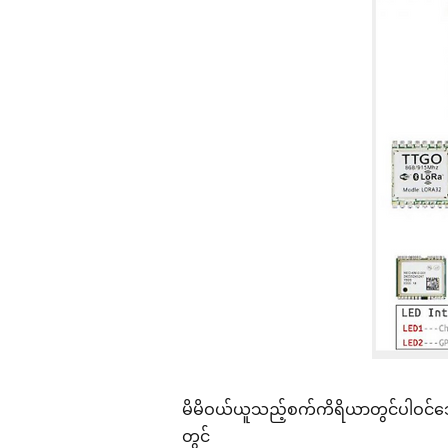
မိမိဝယ်ယူသည့်စက်ကိရိယာတွင်ပါဝင
တွင်