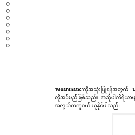
‘Meshtastic’ကိုအသုံးပြုရန်အတွက်
လိုအပ်မည်ဖြစ်သည်။ အဆိုပါကိရိယာမ
အလွယ်တကူဝယ် ယူနိုင်ပါသည်။