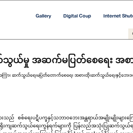
Gallery
Digital Coup
Internet Shu
်သွယ်မှု အဆက်မပြတ်စေရေး အစားထ
ားအကြား ဆက်သွယ်ရေးမပြတ်တောက်စေရေး အစားထိုးဆက်သွယ်ရေးနှင့်ဘေးဒဏ်
များသည် စစ်ရေးပဋိပက္ခနှင့်သဘာဝဘေးအန္တရာယ်အမျိုးမျိုးများက
ိုးကျဆက်သွယ်ရေးကွန်ရက်များကို ပြန်လည်အသုံးပြုဆက်သွယ်ရန်