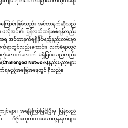
မားရိုးကျမဟုတ်သော အခြားဆက်သွယ်ရေး
ုအပ်ကြောင်းဖြစ်သည်။ အင်တာနက်ဆိုသည်
၏၊ မလိုအပ်၏ ပြန်လည်ဆန်းစစ်ရန်လည်း
ရ အင်တာနက်ရရှိနိုင်မည့်နည်းလမ်းမှာ
ာက်ရာတွင်လည်းကောင်း၊ လက်ခံရာတွင်
လုံလုံလောက်လောက် မရှိခြင်းသည်လည်း
က်(Challenged Network)နည်းပညာများ
ာက်ရမည့်အခြေအနေတွင် ရှိသည်။
များ၊ အချိန်ကြာမြင့်ပြီးမှ ပြန်လည်
က် ဒီဇိုင်းထုတ်ထားသောကွန်ရက်များ