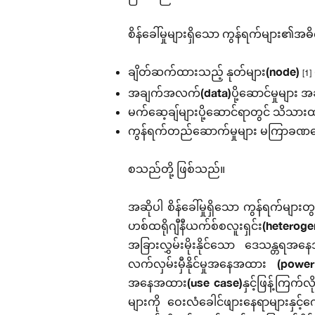
စိန်ခေါ်မှုများရှိသော ကွန်ရက်များ
ချိတ်ဆက်ထားသည့် နုတ်များ(node)
[1]
အချက်အလက်(data)ပို့ဆောင်မှုများ အခ
မက်ဆေ့ချ်များပို့ဆောင်ရာတွင် သိသားထင်ရှ
ကွန်ရက်တည်ဆောက်မှုများ မကြာခဏပြောင်
စသည်တို့ ဖြစ်သည်။
အဆိုပါ စိန်ခေါ်မှုရှိသော ကွန်ရက်မျာ
ဟစ်ထရိုဂျီနီယက်စ်စလူးရှင်း(heteroge
အခြားလွှမ်းမိုးနိုင်သော ဒေသန္တရ
လက်လှမ်းမှီနိုင်မှုအနေအထား (pow
အနေအထား(use case)နှင့်ဖြန့်ကြက်လို
များကို ဝေးလံခေါင်ဖျားနေရာများနှ