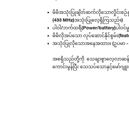
မိမိအသုံးပြုချိတ်ဆက်လိုသောလှိုင်းစဉ်နှ
(433 MHz)အသုံးပြုလေ့ရှိကြသည်။)
ပါဝါ/ဘက်ထရီ(Power/battery)ပါဝင်မှုနှင့
မိမိလိုအပ်သော လုပ်ဆောင်နိုင်စွမ်း(fea
အသုံးပြုလိုသောအနေအထား။ (ဥပမာ - အ
အစရှိသည်တို့ကို သေချာစွာလေ့လာဆန်
ကောင်းမွန်ပြီး သေသပ်သောနှင့်မော်ဂျ