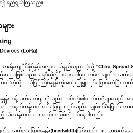
င်ရန် ရည်ရွယ်ကြသည်။
များ
king
Devices (LoRa)
ိုးကျဝိုင်ဖိုင်နှင့်ဘလူးတုသ်နည်းပညာကဲ့သို့ “Chirp Spre
်းပညာဖြစ်သည်။ ရေဒီယိုလှိုင်းများပေါ်မှသတင်းအချက်အလက်များကို ‘
သံ’ကဲ့သို့ အသံမြင့်ကြိမ်နှုန်းကိုအသုံးပြု၍ ကုဒ်ပြောင်းလဲပြီး ထုတ်
လှိုင်းနှုန်းကန့်သတ်ချက်များရှိသည်။ ယင်းတို့၏ဘက်ထရီများသည် 
ိ အင်တာနက်ကန့်သတ်နယ်မြေများတွင်လည်း လျှပ်စစ်မီးပြတ်တောက်မ
ည့် သီးသန့်ဓာတ်အားအရင်းအမြစ်လိုအပ်နေပါသည်။
က်အလက်လွှဲပြောင်းနှုန်း(bandwidth)ဖြစ်သည်။ စာသားမက်ဆေ့ခ