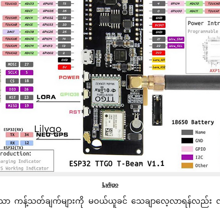
Lilygo
Lyligo
်သော ကန့်သတ်ချက်များကို မဝယ်ယူခင် သေချာလေ့လာရန်လည်း လ