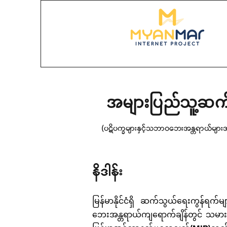
အများပြည်သူ့ဆက
(ပဋိပက္ခများနှင့်သဘာဝဘေးအန္တရာယ်မျ
နိဒါန်း
မြန်မာနိုင်ငံရှိ ဆက်သွယ်ရေးကွန်ရက်
ဘေးအန္တရာယ်ကျရောက်ချိန်တွင် သမားရ