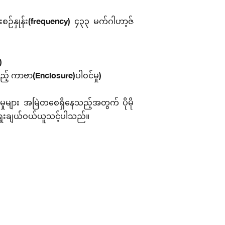
ုင်းစဉ်နှုန်း(frequency) ၄၃၃ မက်ဂါဟာ့ဇ်
)
 ကာဗာ(Enclosure)ပါဝင်မှု)
များ အမြဲတစေရှိနေသည့်အတွက် ပိုမို
ာရွေးချယ်ဝယ်ယူသင့်ပါသည်။