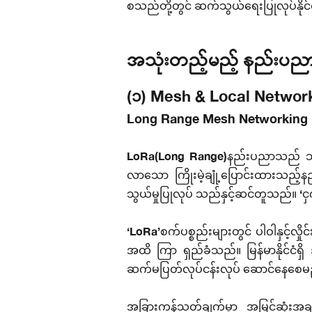
စသည်တို့တွင် ဆက်သွယ်ရေးပြုလုပ်နို
အသုံးတည့်မည့် နည်းပညာ
(၁) Mesh & Local Networ
Long Range Mesh Networking 
LoRa(Long Range)နည်းပညာသည် သမားရ
လာသော ကြိုးမဲ့ချုံ့ပြောင်းထားသည့်နည
သွယ်မှုပြုလုပ် သည်နှင့်ဆင်တူသည်။ ‘ငှက်
‘LoRa’စက်ပစ္စည်းများတွင် ပါဝါနှင့်
အထိ ကြာ ရှည်ခံသည်။ မြန်မာနိုင်ငံရှ
ဆက်မပြတ်လုပ်ငန်းလုပ် ဆောင်နေစေမ
အခြားကန့်သတ်ချက်မှာ အမြင့်ဆုံးအချ