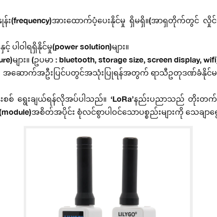
ုန်း(frequency)အားထောက်ပံ့ပေးနိုင်မှု ရှိမရှိ။(အာရှတိုက်တွင် လှိ
် ပါဝါရရှိနိုင်မှု(power solution)များ။
ture)များ။ (ဥပမာ : bluetooth, storage size, screen display, wifi
ဆောက်အဦးပြင်ပတွင်အသုံးပြုရန်အတွက် ရာသီဥတုဒဏ်ခံနိုင်မည့်
းစစ် ရွေးချယ်ရန်လိုအပ်ပါသည်။ ‘LoRa’နည်းပညာသည် တိုးတက်မှု
ူး(module)အစိတ်အပိုင်း စုံလင်စွာပါဝင်သောပစ္စည်းများကို သေချ