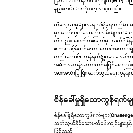
မြန်မာအင်တာနက်ပရောဂျက်
(MIP)
သည်
နည်းလမ်းများကို လေ့လာခဲ့သည်။
ထိုလေ့လာမှုများအရ သိရှိခဲ့ရသည်မှာ
မှာ ဆက်သွယ်ရေးနည်းလမ်းများထဲမှ တ
လိုသည်။ နောက်တစ်ချက်မှာ လက်ရှိမြန
စတားလင့်ခ်တစ်ခုသာ ကောင်းကောင်းရ
လည်းကောင်း ကွန်ရက်(ဥပမာ - အင်တာန
အဓိကအဟန့်အတားတစ်ခုဖြစ်နေသည်။ ထို
အားအသုံးပြုပြီး ဆက်သွယ်ရေးကွန်ရ
စိန်ခေါ်မှုရှိသောကွန်ရ
စိန်ခေါ်မှုရှိသောကွန်ရက်များ(Chal
ဆက်သွယ်နိုင်သောပတ်ဝန်းကျင်များန
ဖြစ်သည်။