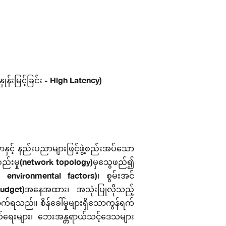
ုန်းမြင့်ခြင်း - High Latency)
နှင့် နည်းပညာများဖြင့်ဖွဲ့စည်းအပ်သော
ဲ့စည်းမှု(network topology)မှသွေဖည်၍
environmental factors)၊ စွမ်းအင်
(budget)အနေအထား၊ အသုံးပြုလိုသည့်
်ရသည်။ စိန်ခေါ်မှုများရှိသောကွန်ရက်
ယ်ရေးများ၊ ဘေးအန္တရာယ်သင့်ဒေသများ