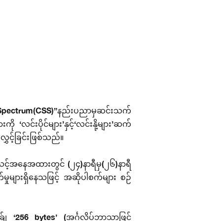
ad Spectrum(CSS)”နည်းပညာမှဆင်းသက်
လင်းပိုင်များ’နှင့်‘လင်းနို့များ’ဆက်
လွှင့်ခြင်းဖြစ်သည်။
အသင့်အနေအထားတွင် (၂၄)နာရီမှ(၂၆)နာရီ
ှုများရှိနေသဖြင့် အဆိုပါစက်များ စဉ်
်ျ ‘256 bytes’ (အင်္ဂလိပ်ဘာသာဖြင့်