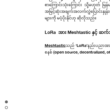
စာကြောင်းသုံးကြောင်း သို့မဟုတ် မြန
အမြင့်ဆုံးအချက်အလက်လွှဲပြောင်းနှုန
များကို မပံ့ပိုးနိုင်ဟု ဆိုလိုသည်။
LoRa အား Meshtastic နှင့် ဆက်သ
Meshtastic
သည် ‘LoRa’နည်းပညာအားအသုံ
စနစ် (open source, decentralized, 