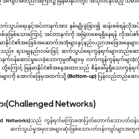
 အကျပ်အတည်းအကြား၌ မြန်မာနိုင်ငံတွင် အသုံးဝင်နိုင်မည့် သ
 ဆက်သွယ်ရေးနှင့်အင်တာနက်အား နှစ်မျိုးခွဲခြား၍ ဆန်းစစ်ရန်လိ
စ်ခုဖြစ်သောကြောင့် အင်တာနက်ကို အမြဲတစေရရှိနေရန် လိုအပ်
်မာနိုင်ငံ၏အခြေခံအဆောက်အအုံများနှင့်နည်းပညာအခြေအနေများအ
ှိသည်။ ရသမျှနည်းလမ်းဖြင့် ဆက်သွယ်ရေးကွန်ရက်များတည်ဆေ
က်ဝန်ဆောင်မှုပေးခဲ့သောကုမ္ပဏီများမှ လက်ကျန်ကွန်ရက်များ)
့ကြောင့် မြန်မာနိုင်ငံ၏အနေအထားသည် စိန်ခေါ်မှုရှိသောကွန်ရ
က်များကို အောက်ခြေမှအထက်သို့ (Bottom-up) ပြန်လည်တည်ဆေ
က်များ(Challenged Networks)
lenged Networks)သည် ကွန်ရက်မကြာခဏပြတ်တောက်သောပတ်ဝန်းကျင်
ှင့် ဆက်သွယ်မှုအမှားအများဆုံးဖြစ်သောပတ်ဝန်းကျင်များအတွ