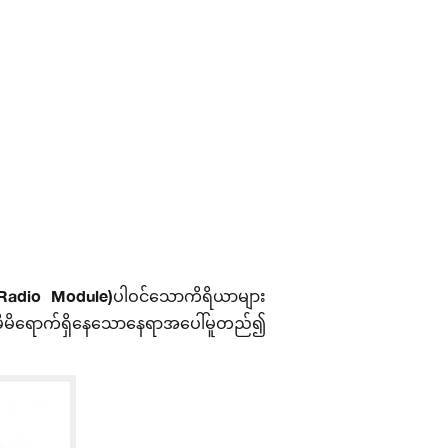
 Radio Module)ပါဝင်သောကိရိယာများ
့် မိမိရောက်ရှိနေသောနေရာအပေါ်မူတည်၍