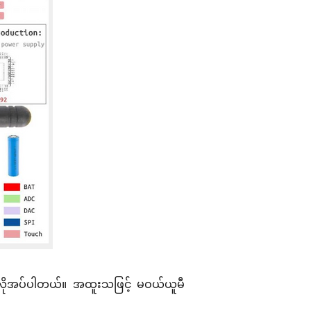
ိုအပ်ပါတယ်။ အထူးသဖြင့် မဝယ်ယူမီ