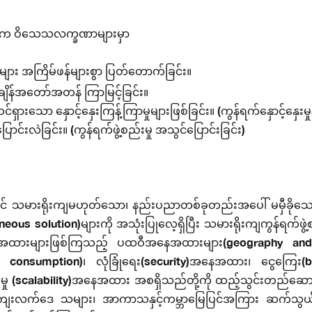
၏အဓိက ဝိသေသလက္ခဏာများမှာ
များ အကြိမ်ဖန်များစွာ ပြတ်တောက်ခြင်း။
ျိန်အတော်အတန် ကြာမြင့်ခြင်း။
ားသော နှောင့်နှေးကြန့်ကြာမှုများဖြစ်ခြင်း။ (ကွန်ရက်နှောင့်နှေးမှုနှ
းလဲခြင်း။ (ကွန်ရက်ဖွဲ့စည်းမှု အသွင်ပြောင်းခြင်း)
းတွင် သမားရိုးကျမဟုတ်သော၊ နည်းပညာတစ်ခုတည်းအပေါ် မမှီခိုသော
neous solution)များကို အသုံးပြုလေ့ရှိပြီး သမားရိုးကျကွန်ရက်ဖွ
အနေအထားများဖြစ်ကြသည့် ပထဝီအနေအထားများ(geography and 
er consumption)၊ လုံခြုံရေး(security)အနေအထား၊ ငွေကြေး
မှု (scalability)အနေအထား အစရှိသည်တို့ကို ထည့်သွင်းတည်ဆောက
င့်ကျေးလက်ဒေ သများ၊ အာကာသနှင့်ကမ္ဘာမြေပြင်အကြား ဆက်သွ