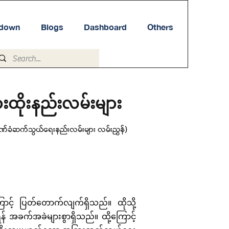
tdown
Blogs
Dashboard
Others
ိုးနည်းလမ်းများ
ခံဆက်သွယ်ရေးနည်းလမ်းများ လမ်းညွှန်)
ြောင့် ပြတ်တောက်လျက်ရှိသည်။ ထိုသို့
 အခက်အခဲများစွာရှိသည်။ ထို့ကြောင့်