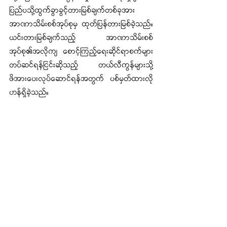
ပြည်ပသို့ထွက်ခွာခွင့်တားမြစ်ချက်တစ်ခုအား 
အာဏာသိမ်းစစ်အုပ်စုမှ ထုတ်ပြန်တားမြစ်ခဲ့သည်။ 
ယင်းတားမြစ်ချက်သည့် အာဏာသိမ်းစစ်
အုပ်စု၏အလိုကျ စောင့်ကြည့်ရေးဆိုင်ရာစက်များ
တပ်ဆင်ရန်ငြင်းဆိုသည့် တယ်လီကွန်များသို့ 
ဖိအားပေးလုပ်ဆောင်ရန်အတွက် ပစ်မှတ်ထားလို
ဟန်ရှိခဲ့သည်။ 