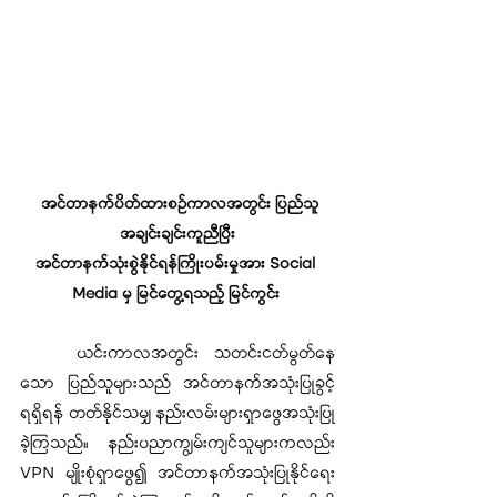
အင်တာနက်ပိတ်ထားစဉ်ကာလအတွင်း ပြည်သူ
အချင်းချင်းကူညီပြီး
အင်တာနက်သုံးစွဲနိုင်ရန်ကြိုးပမ်းမှုအား Social 
Media မှ မြင်တွေ့ရသည့် မြင်ကွင်း 
ယင်းကာလအတွင်း သတင်းငတ်မွတ်နေ
သော ပြည်သူများသည် အင်တာနက်အသုံးပြုခွင့်
ရရှိရန် တတ်နိုင်သမျှ နည်းလမ်းများရှာဖွေအသုံးပြု
ခဲ့ကြသည်။ နည်းပညာကျွမ်းကျင်သူများကလည်း 
VPN မျိုးစုံရှာဖွေ၍ အင်တာနက်အသုံးပြုနိုင်ရေး