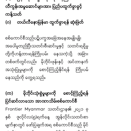
လီကွန်းအမှုဆောင်များအား ပြည်ပထွက်ခွာခွင့် 
ကန့်သတ်
(ဂ)	တယ်လီနောမြန်မာ ထွက်ခွာရန် ဆုံးဖြတ်
စစ်ကောင်စီသည်ပဋိပက္ခအခြေအနေအမျိုးမျိုး
အပေါ်မူတည်ပြီးသတင်းစီးဆင်းမှုနှင့် သတင်းရရှိမှု
တို့ကိုဟန့်တားရန်ကြိုးပမ်း နေသကဲ့သို့ အခြား
တစ်ဖက်တွင်လည်း မိုဘိုင်းဖုန်းနှင့် အင်တာနက်
အသုံးပြုမှုများကို စောင့်ကြည့်နိုင်ရန် ကြိုးပမ်
နေသည်ကို တွေ့ရသည်။ 
(က)	မိုဘိုင်းသုံးစွဲမှုများကို စောင့်ကြည့်ရန် 
ပြင်ဆင်လာသော အာဏာသိမ်းစစ်ကောင်စီ
Frontier Myanmar သတင်းဌာန၏ ၂၀၂၁ ခု
နှစ် ဇူလိုင်လ(၅)ရက်နေ့ အွန်လိုင်းသတင်းစာ
မျက်နှာတွင် ဖော်ပြချက်အရ စစ်ကောင်စီသည် မိုင်