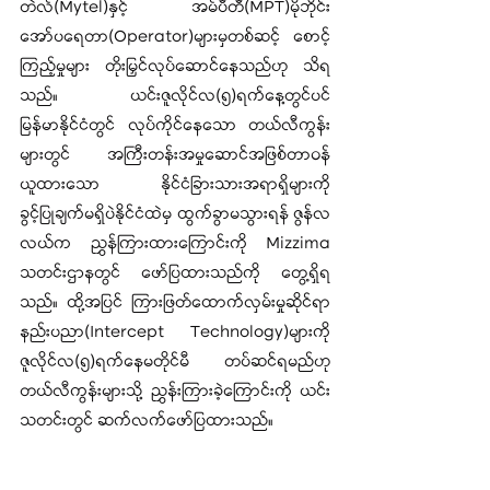
တဲလ်(Mytel)နှင့် အမ်ပီတီ(MPT)မိုဘိုင်း
အော်ပရေတာ(Operator)များမှတစ်ဆင့် စောင့်
ကြည့်မှုများ တိုးမြှင်လုပ်ဆောင်နေသည်ဟု သိရ
သည်။ ယင်းဇူလိုင်လ(၅)ရက်နေ့တွင်ပင် 
မြန်မာနိုင်ငံတွင် လုပ်ကိုင်နေသော တယ်လီကွန်း
များတွင် အကြီးတန်းအမှုဆောင်အဖြစ်တာဝန်
ယူထားသော နိုင်ငံခြားသားအရာရှိများကို 
ခွင့်ပြုချက်မရှိပဲနိုင်ငံထဲမှ ထွက်ခွာမသွားရန် ဇွန်လ
လယ်က ညွှန်ကြားထားကြောင်းကို Mizzima 
သတင်းဌာနတွင် ဖော်ပြထားသည်ကို တွေ့ရှိရ
သည်။ ထို့အပြင် ကြားဖြတ်ထောက်လှမ်းမှုဆိုင်ရာ
နည်းပညာ(Intercept Technology)များကို 
ဇူလိုင်လ(၅)ရက်နေမတိုင်မီ တပ်ဆင်ရမည်ဟု 
တယ်လီကွန်းများသို့ ညွှန်းကြားခဲ့ကြောင်းကို ယင်း
သတင်းတွင် ဆက်လက်ဖော်ပြထားသည်။