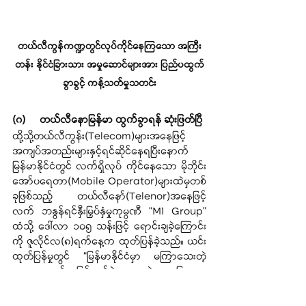
တယ်လီကွန်ကဏ္ဍတွင်လုပ်ကိုင်နေကြသော အကြီး
တန်း နိုင်ငံခြားသား အမှုဆောင်များအား ပြည်ပထွက်
ခွာခွင့် ကန့်သတ်မှုသတင်း
(ဂ)	တယ်လီနောမြန်မာ ထွက်ခွာရန် ဆုံးဖြတ်ပြီ
ထို့သို့တယ်လီကွန်း(Telecom)များအနေဖြင့် 
အကျပ်အတည်းများနှင့်ရင်ဆိုင်နေရပြီးနောက် 
မြန်မာနိုင်ငံတွင် လက်ရှိလုပ် ကိုင်နေသော မိုဘိုင်း
အော်ပရေတာ(Mobile Operator)များထဲမှတစ်
ခုဖြစ်သည့် တယ်လီနော်(Telenor)အနေဖြင့် 
လက် ဘနွန်ရင်နှီးမြှပ်နှံမှုကုမ္ပဏီ “M1 Group” 
ထံသို့ ဒေါ်လာ ၁၀၅ သန်းဖြင့် ရောင်းချခဲ့ကြောင်း
ကို ဇူလိုင်လ(၈)ရက်နေ့က ထုတ်ပြန်ခဲ့သည်။ ယင်း
ထုတ်ပြန်မှုတွင် “မြန်မာနိုင်ငံမှာ မကြာသေးတဲ့ 
ကာလအတွင်း ဖြစ်ပျက်ခဲ့တာတွေနဲ့ အခြေအနေ
တွေ ထပ်မံယိုယွင်းဆိုးရွားလာခြင်းများကြောင့် 
ကုမ္ပဏီ၏ ရင်းနှီးမြှုပ်နှံမှု ရုပ်သိမ်းရန် ဆုံးဖြတ်ချက်