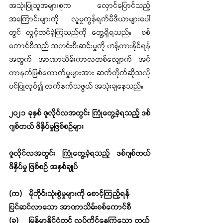
အသုံးပြုသူအများစုက လှောင်ပြောင်သည့်
အကြောင်းများကို လူမှုကွန်ရက်မီဒီယာများပေါ်
တွင် လွှင့်တင်ခဲ့ကြသည်ကို တွေ့ရှိရသည်။  စစ်
ကောင်စီသည် သတင်းစီးဆင်းမှုကို ဟန့်တားနိုင်ရန်
အတွက် အာဏာသိမ်းကာလတစ်လျှောက် အင်
တာနက်ဖြစ်တောက်မှုများအား ဆက်တိုက်ဆိုသလို
ပင်ပြုလုပ်၍ လက်နက်သဖွယ် အသုံးချနေသည်။ 
၂၀၂၁ ခုနှစ် ဇူလိုင်လအတွင်း ကြုံတွေ့ခဲ့ရသည့် ဒစ်
ဂျစ်တယ် ဖိနှိပ်မှုဖြစ်စဉ်များ
ဇူလိုင်လအတွင်း ကြုံတွေ့ခဲ့ရသည့် ဒစ်ဂျစ်တယ်
ဖိနှိပ်မှု ဖြစ်စဉ် အနှစ်ချုပ်
(က)	မိုဘိုင်းသုံးစွဲမှုများကို စောင့်ကြည့်ရန် 
ပြင်ဆင်လာသော အာဏာသိမ်းစစ်ကောင်စီ
(ခ)	မြန်မာနိုင်ငံတွင် လုပ်ကိုင်နေကြသော တယ်