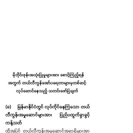
မိုဘိုင်းဖုန်းအသုံးပြုမှုများအား စောင့်ကြည့်ရန်
အတွက် တယ်လီကွန်အော်ပရေတာများမှတစ်ဆင့် 
လုပ်ဆောင်နေသည့် သတင်းဖော်ပြချက် 
(ခ)	မြန်မာနိုင်ငံတွင် လုပ်ကိုင်နေကြသော တယ်
လီကွန်းအမှုဆောင်များအား ပြည်ပထွက်ခွာခွင့် 
ကန့်သတ်
ထို့အပြင် တယ်လီကွန်းအမှုဆောင်အရာရှိများအာ 