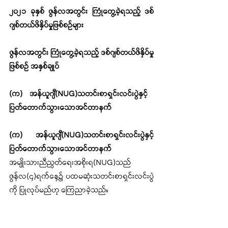
၂၀၂၁ ခုနှစ် ဇွန်လအတွင်း ကြုံတွေ့ခဲ့ရသည့် ဒစ်
ဂျစ်တယ်ဖိနှိပ်မှုဖြစ်စဉ်များ
ဇွန်လအတွင်း ကြုံတွေ့ခဲ့ရသည့် ဒစ်ဂျစ်တယ်ဖိနှိပ်မှု
ဖြစ်စဉ် အနှစ်ချုပ်
(က)	အန်ယူဂျီ(NUG)သတင်းစာရှင်းလင်းပွဲနှင့် 
ပြတ်တောက်သွားသောအင်တာနက် 
(က)	အန်ယူဂျီ(NUG)သတင်းစာရှင်းလင်းပွဲနှင့် 
ပြတ်တောက်သွားသောအင်တာနက် 
အမျိုးသားညီညွတ်ရေးအစိုးရ(NUG)သည် 
ဇွန်လ(၄)ရက်နေ့၌ ပထမဆုံးသတင်းစာရှင်းလင်းပွဲ
ကို ပြုလုပ်မည်ဟု ကြေညာခဲ့သည်။ 