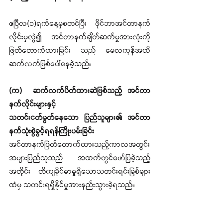
ဧပြီလ(၁)ရက်နေ့မှစတင်ပြီး ဖိုင်ဘာအင်တာနက်
လိုင်းမှလွဲ၍ အင်တာနက်ချိတ်ဆက်မှုအားလုံးကို 
ဖြတ်တောက်ထားခြင်း သည် မေလကုန်အထိ 
ဆက်လက်ဖြစ်ပေါ်နေခဲ့သည်။
(က)	ဆက်လက်ပိတ်ထားဆဲဖြစ်သည့် အင်တာ
နက်လိုင်းများနှင့်
သတင်းငတ်မွတ်နေသော ပြည်သူများ၏ အင်တာ
နက်သုံးစွဲခွင့်ရရန်ကြိုးပမ်းခြင်း 
အင်တာနက်ဖြတ်တောက်ထားသည့်ကာလအတွင်း 
အများပြည်သူသည် အထက်တွင်ဖော်ပြခဲ့သည့်
အတိုင်း တိကျခိုင်မာမှုရှိသောသတင်းရင်းမြစ်များ
ထံမှ သတင်းရရှိနိုင်မှုအားနည်းသွားခဲ့ရသည်။ 