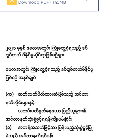
Download PDF • 1.45MB
၂၀၂၁ ခုနှစ် မေလအတွင်း ကြုံတွေ့ခဲ့ရသည့် ဒစ်
ဂျစ်တယ် ဖိနှိပ်မှုဆိုင်ရာဖြစ်စဉ်များ
မေလအတွင်း ကြုံတွေ့ခဲ့ရသည့် ဒစ်ဂျစ်တယ်ဖိနှိပ်မှု 
ဖြစ်စဉ် အနှစ်ချုပ်
(က)	ဆက်လက်ပိတ်ထားဆဲဖြစ်သည့် အင်တာ
နက်လိုင်းများနှင့်
သတင်းငတ်မွတ်နေသော ပြည်သူများ၏ 
အင်တာနက်သုံးစွဲခွင့်ရရန်ကြိုးပမ်းခြင်း 
(ခ)	အကန့်အသတ်ဖြင့်သာ ပြန်လည့်သုံးစွဲခွင့်ပြု
ခဲ့သည့် အင်တာနက်ရပ်ဝန်း