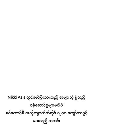
 Nikki Asis တွင်ဖော်ပြထားသည် အများသုံးစွဲသည့် 
ဝန်ဆောင်မှုများမပါပဲ
စစ်ကောင်စီ အလိုကျဝက်ဘ်ဆိုဒ် ၁၂၀၀ ကျော်သာဖွင့်
ပေးသည့် သတင်း