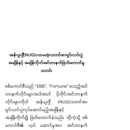
အန်ယူဂျီ(NUG)ပထမဆုံးသတင်းစာရှင်းလင်းပွဲ 
အချိန်နှင့် အချိန်ကိုက်အင်တာနက်ဖြတ်တောက်မှု
သတင်း
စစ်ကောင်စီသည် “5BB”, “Fortune” စသည့်အင်
တာနက်လိုင်းများအပါအဝင် မိုဘိုင်းအင်တာနက်
လိုင်းများကိုပါ အန်ယူဂျီ (NUG)သတင်းစာ
ရှင်းလင်းပွဲလုပ်ဆောင်မည့်အချိန်နှင့် 
အချိန်ကိုက်၍ ဖြတ်တောက်ခဲ့သည်။ ထိုကဲ့သို့ စစ်
ကောင်စီ၏ လုပ် ဆောင်မှုအား အင်တာနက်