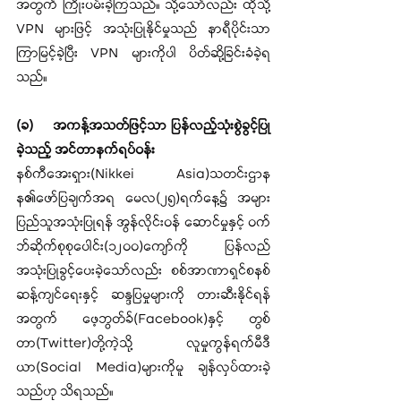
အတွက် ကြိုးပမ်းခဲ့ကြသည်။ သို့သော်လည်း ထိုသို့ 
VPN များဖြင့် အသုံးပြုနိုင်မှုသည် နာရီပိုင်းသာ
ကြာမြင့်ခဲ့ပြီး VPN များကိုပါ ပိတ်ဆို့ခြင်းခံခဲ့ရ
သည်။ 
(ခ)	အကန့်အသတ်ဖြင့်သာ ပြန်လည့်သုံးစွဲခွင့်ပြု
ခဲ့သည့် အင်တာနက်ရပ်ဝန်း 
နစ်ကီအေးရှား(Nikkei Asia)သတင်းဌာန
န၏ဖော်ပြချက်အရ မေလ(၂၅)ရက်နေ့၌ အများ
ပြည်သူအသုံးပြုရန် အွန်လိုင်းဝန် ဆောင်မှုနှင့် ဝက်
ဘ်ဆိုက်စုစုပေါင်း(၁၂၀၀)ကျော်ကို ပြန်လည်
အသုံးပြုခွင့်ပေးခဲ့သော်လည်း စစ်အာဏာရှင်စနစ်
ဆန့်ကျင်ရေးနှင့် ဆန္ဒပြမှုများကို တားဆီးနိုင်ရန်
အတွက် ဖေ့ဘွတ်ခ်(Facebook)နှင့် တွစ်
တာ(Twitter)တို့ကဲ့သို့ လူမှုကွန်ရက်မီဒီ
ယာ(Social Media)များကိုမူ ချန်လှပ်ထားခဲ့
သည်ဟု သိရသည်။ 