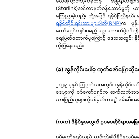
လေကြောင်းတိုက်ခိုက်မှု အန္တရာယ်များ
(Starlink)အင်တာနက်ဝန်ဆောင်မှုကို ယ
ရခိုင်တိုင်းရင်းသားများပါတီ(RNP)
က ဖုန်း
ကော်မရှင်ကျင်းပမည့် ရွေး ကောက်ပွဲဝင်ရန
ရေးပြတ်တောက်မှုကြောင့် ဒေသအတွင်း နိုင်င
ထိုးပြနေသည်။
(ခ) အွန်လိုင်းပေါ်မှ ထုတ်ဖော်ပြောဆ
၂၀၂၅ ခုနှစ် ဩဂုတ်လအတွင်း အွန်လိုင်းပေါ်မ
ဒေများကို စစ်ကော်မရှင်က ဆက်လက်အသက်သ
သားပြည်သူများကိုပစ်မှတ်ထား၍ ဖမ်းဆီးအရေ
(ကက) ဖိနှိပ်မှုအတွက် ဥပဒေဆိုင်ရာအခြေခံက
စစ်ကော်မရှင်သည် ယင်းတို့၏ဖိနှိပ်မှ