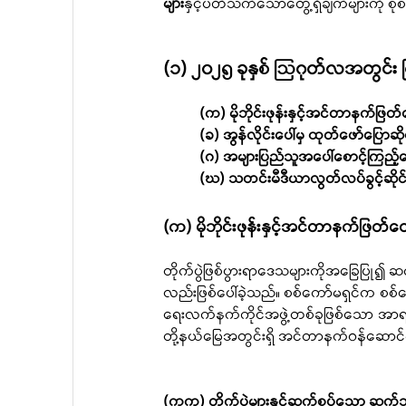
များ
နှင့်ပတ်သက်သောတွေ့ရှိချက်များကို စု
(၁) ၂၀၂၅ ခုနှစ် ဩဂုတ်လအတွင်း ကြုံ
(က) မိုဘိုင်းဖုန်းနှင့်အင်တာနက်ဖ
(ခ) အွန်လိုင်းပေါ်မှ ထုတ်ဖော်ပြော
(ဂ) အများပြည်သူအပေါ်စောင့်ကြည့
(ဃ) သတင်းမီဒီယာလွတ်လပ်ခွင့်ဆို
(က) မိုဘိုင်းဖုန်းနှင့်အင်တာနက်ဖြတ
တိုက်ပွဲဖြစ်ပွားရာဒေသများကိုအခြေပြု၍ ဆက
လည်းဖြစ်ပေါ်ခဲ့သည်။ စစ်ကော်မရှင်က စစ်ရ
ရေးလက်နက်ကိုင်အဖွဲ့တစ်ခုဖြစ်သော အ
တို့နယ်မြေအတွင်းရှိ အင်တာနက်ဝန်ဆောင်မ
(ကက) တိုက်ပွဲများနှင့်ဆက်စပ်သော ဆက်သ