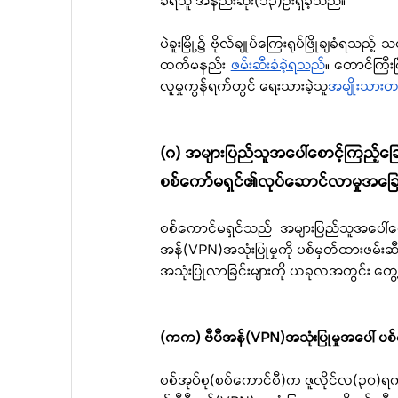
ခံရသူ အနည်းဆုံး(၁၃)ဦးရှိခဲ့သည်။
ပဲခူးမြို့၌ ဗိုလ်ချုပ်ကြေးရုပ်ဖြိုချခံရ
ထက်မနည်း 
ဖမ်းဆီးခံခဲ့ရသည်
။ တောင်ကြီးမ
လူမှုကွန်ရက်တွင် ရေးသားခဲ့သူ
အမျိုးသားတ
(ဂ) အများပြည်သူအပေါ်စောင့်ကြည့်ခြ
စစ်ကော်မရှင်၏လုပ်ဆောင်လာမှုအခြ
စစ်ကောင်မရှင်သည် အများပြည်သူအပေါ်စောင့်ကြ
အန်(VPN)အသုံးပြုမှုကို ပစ်မှတ်ထားဖမ်းဆီ
အသုံးပြုလာခြင်းများကို ယခုလအတွင်း တွေ့
(ကက) ဗီပီအန်(VPN)အသုံးပြုမှုအပေါ် ပစ်မှ
စစ်အုပ်စု(စစ်ကောင်စီ)က ဇူလိုင်လ(၃၀)ရ