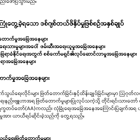
စည်းဖော်ပြသွားမည်။
တွေ့ခဲ့ရသော ဒစ်ဂျစ်တယ်ဖိနှိပ်မှုဖြစ်စဉ်အနှစ်ချုပ်
ြတ်တောက်မှုအခြေအနေများ
ဆိုရေးသားမှုများအပေါ်  ဖမ်းဆီးအရေးယူမှုအခြေအနေများ
်ခြေရာခံနိုင်ရေးအတွက် စစ်ကော်မရှင်၏လုပ်ဆောင်လာမှုအခြေအနေများ
င်ရာအခြေအနေများ 
်တောက်မှုအခြေအနေများ 
်သွယ်ရေးလိုင်းများ ဖြတ်တောက်ခြင်းနှင့်ထိန်းချုပ်ခြင်းများမှာ ဩဂုတ်လ
ေးနည်းဗျူဟာအရ ဖြတ်တောက်မှုများပြုလုပ်သကဲ့သို့ တိုင်းရင်းသားတော် 
ာရက္ခတပ်တော်(AA)ကလည်း လုံခြုံရေးအခြေအနေအကြောင်းပြချက်အရ 
ှုအား ယာယီရပ်ဆိုင်းခဲ့သည်ကို တွေ့ရသည်။ 
ွယ်ရေးဖြတ်တောက်မှုများ 