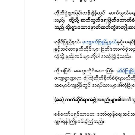
တိုက်ပွဲများပြင်းထန်ချိန်တွင် ဆက်သ
သည်။  
ထို့သို့ ဆက်သွယ်ရေးဖြတ်တောက်
သည် ဆိုးရွားသောနောက်ဆက်တွဲအကျိုးဆ
ရခိုင်ပြည်နယ်၊ 
ကျောက်ဖြူမြို့နယ်
နှင့်ကရင်
နှင့်အင်တာနက်လိုင်းများ ပြတ်တောက်ခဲ့သ
ကဲ့သို့ နည်းလမ်းများကိုပါ အသုံးပြုခဲ့သည်။
ထို့အပြင် မကွေးတိုင်းဒေသကြီး၊ 
ဆိပ်ဖြူမြို
ကျေးရွာများမှာ ဗုံးကြဲတိုက်ခိုက်ခံခဲ
အမှောင်ကျချိန်တွင် အရပ်သားများ၏လုံခြုံ
(ခခ) သက်ဆိုင်ရာအဖွဲ့အစည်းများ၏ဆက်သွယ်
စစ်ကော်မရှင်သာမက တော်လှန်ရေးအင်အားစ
ချုပ်ရန် ကြိုးပမ်းခဲ့ကြသည်။