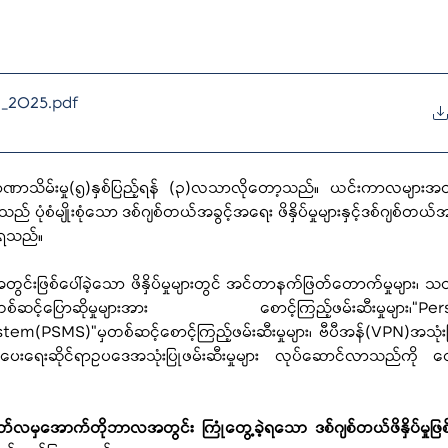
t_2025
.pdf
ဏာသိမ်းမှု(၅)နှစ်ပြည့်ရန် (၃)လသာလိုတော့သည်။ ယင်းကာလများအတွ
 ပုံစံမျိုးစုံသော ဒစ်ဂျစ်တယ်အခွင့်အရေး ဖိနှိပ်မှုများနှင့်ဒစ်ဂျစ်တယ်အခ
ဲ့ရသည်။
းဖြစ်ပေါ်ခဲ့သော ဖိနှိပ်မှုများတွင် အင်တာနက်ဖြတ်တောက်မှုများ၊ သ
လိုင်းမှတစ်ဆင့်ပြောဆိုမှုများအား စောင့်ကြည့်ဖမ်းဆီးမှုများ၊“Per
(PSMS)”မှတစ်ဆင့်စောင့်ကြည့်ဖမ်းဆီးမှုများ၊ ဗီပီအန်(VPN)အသုံးပြ
ကွယ်ပေးရေးဆိုင်ရာဥပဒေအသုံးပြုဖမ်းဆီးမှုများ လုပ်ဆောင်လာသည်ကို တ
ဂုတ်လမှအောက်တိုဘာလအတွင်း
ကြုံတွေ့ခဲ့ရသော
ဒစ်ဂျစ်တယ်ဖိနှိပ်မှုဖြ