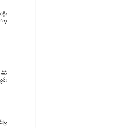
၁)ဦး
"ဟု 
ဗီပီ
ွင်း
းပြ 