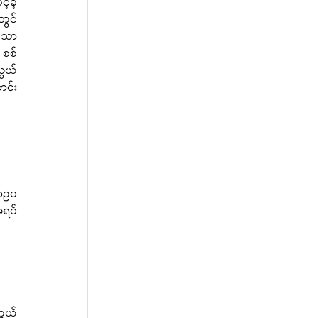
ခ့် 
င် 
ကြေညာခဲ့သည်။ ထို့အပြင် ရခိုင်ပြည်နယ်၊ မာန်အောင်မြို့နယ်တွင် စစ်ကော်မရှင်၏ရွေးကောက်ပွဲဝင်ရန် ပြင်ဆင်နေသော 
 စစ်
သွယ်
ာင်း
ာဥပ 
ရပ် 
ကွယ်