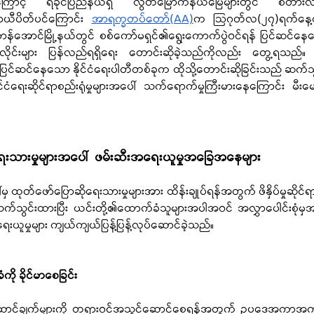
ကြောင့် ရခိုင်ပြည်နယ်ရှိ လွတ်မြောက်နယ်မြေများတွင် စတားလင့်
ာယီပိတ်ပင်ကြောင်း 
အာရက္ခတပ်တော်(AA)
က ဩဂုတ်လ(၂၇)ရက်နေ့တွ
လိုင်းများ ပြန်လည်ရရှိရေး တောင်းဆိုခဲ့သည်ကိုလည်း တွေ့ရသည်။
်ပြင်ဆင်နေသော နိုင်ငံရေးပါတီတစ်ခုက ထိုသို့တောင်းဆိုခြင်းသည် ဆက်
ံရေးဆိုင်ရာစည်းရုံမှုများအပေါ်  သက်ရောက်မှုကြီးမားနေကြောင်း  မီးမေ
ိုရေးသားမှုများအပေါ်  ဖမ်းဆီးအရေးယူမှုအခြေအနေများ
ှ ထုတ်ဖော်ပြောဆိုရေးသားမှုများအား ထိန်းချုပ်ရန်အတွက် ဖိနှိပ်မှုဆိုင်ရ
ွင်းထားပြီး ယင်းတို့၏ထောက်ခံသူများအပါအဝင် အလွှာပေါင်းစုံမှအ
းယူမှုများ ကျယ်ကျယ်ပြန့်ပြန့်လုပ်ဆောင်ခဲ့သည်။
ို ခိုင်မာစေခြင်း
ုလုပ်ဆောင်ချက်များကို တရားဝင်အသွင်ဆောင်စေရန်အတွက် ဥပဒေအကာအ