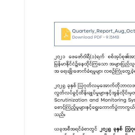
Quarterly_Report_Aug_Oc
Download PDF • 9.15MB
၂၀၂၁ ဖေဖော်ဝါရီ(၁)ရက် စစ်အုပ်စု၏အာ
မြန်မာနိုင်ငံ၌နေထိုင်ကြသော အများပြည်သူသည်
အ ရေးချိုးဖောက်ခံရမှုများ လစဉ်ကြုံတွေ့ခ
၂၀၂၅ ခုနှစ် ဩဂုတ်လမှအောက်တိုဘာလအတွင်
လွတ်လပ်ခွင့်ထိန်းချုပ်မှုများနှင့်အွန်
Scrutinization and Monitoring System
စောင့်ကြည့်မှုများနှင့်ရွေးကောက်ပွဲကာ
သည်။
ယခုအစီအရင်ခံစာတွင်
 ၂၀၂၅ ခုနှစ် ဩ