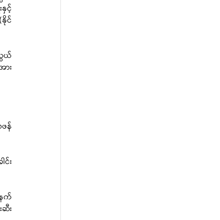
ှင့်
ိုင်
ွယ်
အား 
ေဖန်
င်း 
ာနက်
းဆီး