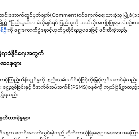
သည့် သတင်းအောက်တွင်မှတ်ချက်(Comment)ဝင်ရောက်ရေးသားခဲ့သူ မြို့ခံ(၁
ြို့၌ "ပြည်သူဆီက မဲလိုချင်ရင် ပြည်သူကို ဘယ်လိုအကျိုးပြုရမလဲစဉ်းစား
စ်ဦး
ကို ရွေးကောက်ပွဲနှောင့်ယှက်မှုဆိုင်ရာဥပဒေဖြင့် ဖမ်းဆီးခဲ့သည်။
ေရာခံနိုင်ရေးအတွက်
ေအနေများ
ည့်ထိန်းချုပ်မှုကို နည်းလမ်းပေါင်းစုံဖြင့်တိုးမြှင့်လုပ်ဆောင်ခဲ့သည်။ 
း ငွေညှစ်ခြင်းနှင့် ပီအက်စ်အမ်အက်စ်(PSMS)စနစ်ကို ကျယ်ပြန့်စွာထည့်သ
ရှိရသည်။ 
တ်ထားခဲ့မှုများ
က်နေ့က စတင်အသက်သွင်းခဲ့သည့် ဆိုက်ဘာလုံခြုံရေးဥပဒေအား အကြောင်