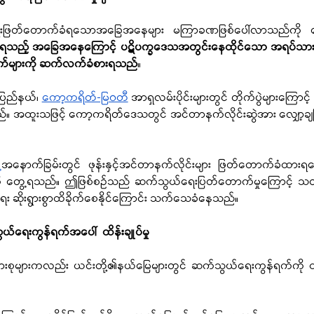
ွယ်ရေးဖြတ်တောက်ခံရသောအခြေအနေများ မကြာခဏဖြစ်ပေါ်လာသည်ကို တ
ခံရသည့် အခြေအနေကြောင့် ပဋိပက္ခဒေသအတွင်းနေထိုင်သော အရပ်သားမ
က်များကို ဆက်လက်ခံစားရသည်
။
ပြည်နယ်၊ 
ကော့ကရိတ်-မြဝတီ
 အာရှလမ်းပိုင်းများတွင် တိုက်ပွဲများကြောင့် 
ည်။ အထူးသဖြင့် ကော့ကရိတ်ဒေသတွင် အင်တာနက်လိုင်းဆွဲအား လျှော့ချခ
့
အနောက်ခြမ်းတွင် ဖုန်းနှင့်အင်တာနက်လိုင်းများ ဖြတ်တောက်ခံထားရ
့ရသည်ကို တွေ့ရသည်။ ဤဖြစ်စဉ်သည် ဆက်သွယ်ရေးပြတ်တောက်မှုကြောင့် သ
ရေး ဆိုးရွားစွာထိခိုက်စေနိုင်ကြောင်း သက်သေခံနေသည်။ 
ရေးကွန်ရက်အပေါ်  ထိန်းချုပ်မှု
ုများကလည်း ယင်းတို့၏နယ်မြေများတွင် ဆက်သွယ်ရေးကွန်ရက်ကို ထိ