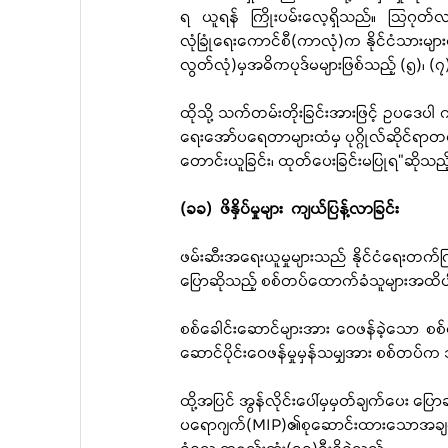
ရ ယူရန် ကြိုးပမ်းလေ့ရှိသည်။ ဩဂုတ်လ(
လုံခြုံရေးကောင်စီ(ကာလုံ)က နိုင်ငံသားများ
လွတ်လုံ)မှအဓိကပုဒ်မများဖြစ်သည့် (၅)၊ (၇)နှ
ထိုသို့ သက်တမ်းတိုးခြင်းအားဖြင့် ဥပဒေပ
ရေးအော်ပရေတာများထံမှ ပုဂ္ဂိုလ်ဆိုင
တောင်းယူခြင်း၊ ထုတ်ပေးခြင်းမပြုရ”ဆိ
(ခခ)  ဖိနှိပ်မှုများ  ကျယ်ပြန့်လာခြင်း
ဖမ်းဆီးအရေးယူမှုများသည် နိုင်ငံရေးတက်က
ပြောဆိုသည့် စစ်တပ်ထောက်ခံသူများအထိ
စစ်ခေါင်းဆောင်များအား ဝေဖန်ခဲ့သော စ
ဆောင်ပိုင်းဝေဖန်မှုမှန်သမျှအား စစ်တပ်
ထို့အပြင် အွန်လိုင်းပေါ်မှမှတ်ချက်ပေး ပြ
ပရောဂျက်(MIP)၏စုဆောင်းထားသောအချက်အလ