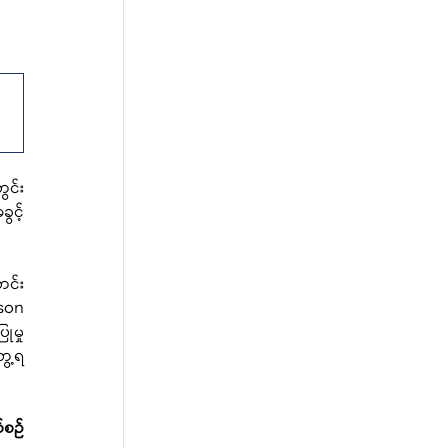
င်း 
ွင့်
တင်း
son 
ုမှု
ွေ့ရ
စ်စဉ်