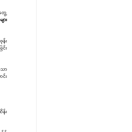
ွေ့ 
ျား 
ဖုန်း
ြင်း
သော 
တင်း
န်း 