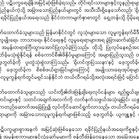
် ပဋိပက္ခရေချိန်အမြင့်ဆုံးဖြစ်ခဲ့ရသည်။ တိုင်းရင်းသားများနှင့်လူနည်းစုမျ
ုင်ပြည်နယ်ကဲ့သို့ အခြားသောပြည်နယ်များတွင် အသီးသီးရှိနေသော်လည်း ‘ရိ
့် ရခိုင်ပြည်နယ်အရေးသည် နိုင်ငံတကာမျက်နှာစာတွင်  ရှေ့တန်းသို့ ပိုမိုရ
လူမျိုးရေး၊ ဘာသာရေး၊ နိုင်ငံရေးနှင့် လူမှုရေးရာများအရ ခွဲခြားဆက်ဆံခြင်း
အမုန်းတရားကြီးထွားအောင်ပြုလုပ်ခဲ့ကြသည်။ ထိုသို့ ပြုလုပ်နေစဉ်အတွ
ခ့်မသုံးစွဲနိုင်ရန် စစ်ကောင်စီ၏ဖိနှိပ်မှုများကြောင့် အများပြည်သူသည်
့ဘွတ်ခ့်ကို ပူးတွဲသုံးစွဲလာကြသည်။ ‘ရိုဟင်ဂျာပြဿနာ’နှင့် ဖေ့ဘွတ်ခ့်လ
ို ဖေ့ဘွတ်ခ့်က စိစစ်ဖယ်ရှားခြင်းများကြောင့် အမျိုးသားရေးအုပ်စုများန
ှုကွန်ရက်တွင်မရှင်သန်နိုင်ဘဲ တယ်လီဂရမ်သို့အလုံးအရင်းဖြင့် ပြောင်း
တင်းများနှင့် သတင်းအချက်အလက်ကို လက်နက်သဖွယ်အသုံးချခြင်း ယန္တ
အဓိကတည်ဆောက်အခြေပြု၍ လုပ်ကိုင်ဆောင်ရွက်လာသည်။ တယ်လီဂရမ်ပေ
ို အခြားသောလူမှုကွန်ရက်များဖြစ်သည့် ဖေ့ဘွတ်ခ့်၊ ယူကျူ့နှင့်
မုန်းစကားများနှင့်လှုံ့ဆော်မှုများကို ဖန်တီးဖြန့်ဝေနေသော အခြေအနေ