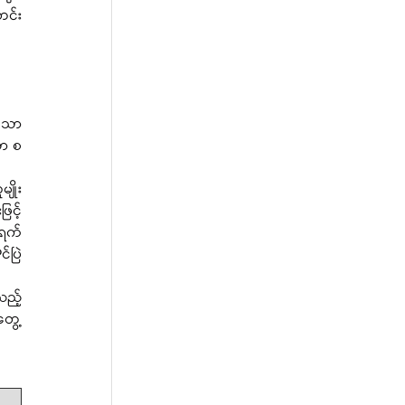
တင်း
သော 
ာ စ 
င့် 
်ရက်
်ပြဲ
တွေ့