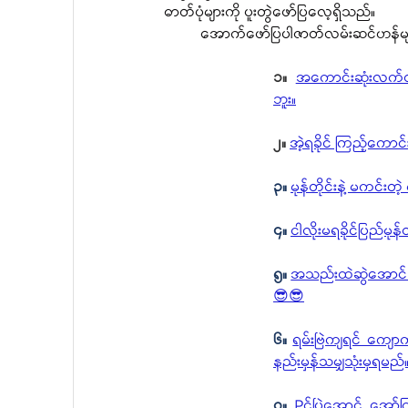
ဓာတ်ပုံများကို ပူးတွဲဖော်ပြလေ့ရှိသည်။
	အောက်ဖော်ပြပါဇာတ်လမ်းဆင်ဟန်မျာ
၁။ 
အကောင်းဆုံးလက်တု
ဘူး။
၂။ 
အဲ့ရခိုင် ကြည့်ကောင
၃။ 
မုန်တိုင်းနဲ့ မကင်း
၄။ 
ငါလိုးမရခိုင်ပြည်မ
၅။ 
အသည်းထဲဆွဲအောင် မှ
😎😎
၆။ 
ရမ်းဗြဲကျရင် ကျောက
နည်းမှန်သမျှသုံးမှရမည်
၇။
Pင်ပြဲအောင် အော