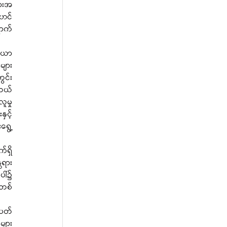
ားအ 
ုဟင်
ောက်
များ
င်း 
 တယ်
ူမှု
ှင့်
ရွေ့
ရား 
ါ်၌ 
 တစ်
များ