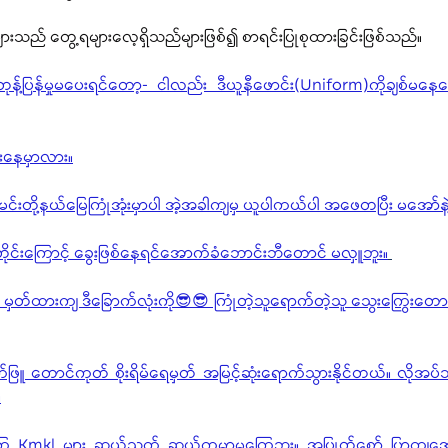
းသည် တွေ့ရများလေ့ရှိသည်များဖြစ်၍ စာရင်းပြုစုထားခြင်းဖြစ်သည်။
န့်ပြန်မှုမပေးရင်တော့- ငါလည်း ဒီယူနီဖောင်း(Uniform)ကိုချစ်မနေ
်းနေမှာလား
။
တဲ့ မင်းတို့နယ်မြေကြုံအုံးမှာပါ အဲ့အခါကျမှ ယူပါကယ်ပါ အဖေတပြီး မအော်န
ုန်တိုင်းကြောင့် ခွေးဖြစ်နေရင်အောက်ခံဘောင်းဘီတောင် မလှူဘူ
း။
တ်ထားကျ ဒီခြောက်လုံးကို😎😎 ကြုံတဲ့သူရောက်တဲ့သူ သွေးကြွေးတောင်
်ဖြူ တောင်ကုတ် စိုးရိမ်ရေမှတ် အမြင့်ဆုံးရောက်သွားနိုင်တယ်။ လိုအပ်
။
်ကြ Kmkl များ ဆယ်သက် ဆယ်ကမ္ဘာမကြေဘူး။ အပြုတ်စော် ပြာကျအေ