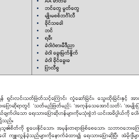
AA ဓာတ်ခဲ
ဘင်တွေ မွတ်တွေ
မျိုးမစစ်ဘင်္ဂါလီ
ခိုင်သခေါ
ဘင်
ရခီး
ခဲဝါဝဲစားမီဒီညာ
ခဲဝါ ခွေးမြက်နှိုက်
ခဲဝါ ခိုင်ခွေးခ
ပြာလီစွ
းစေရန် ရှင်းလင်းသတ်ဖြတ်သင့်ကြောင်း လှုံဆော်ခြင်း၊ သွေးထိုးခြင်းနှင့် အား
ားပြောဆိုရာတွင် ‘သတ်မည်ဖြတ်မည်’၊ ‘အကုန်သေအောင်သတ်’၊ ‘အမျိုးပ
်ပါသော ရေးသားပြောဆိုဟန်များကိုမသုံးစွဲဘဲ ယင်းအဓိပ္ပါယ်ကို ပေါ်
ရှိသည်။
ပေါ် ကျူးလွန်ခဲ့သည်များကိုနောက်ခံထား၍ ရေးသားပြောဆိုပြီး အဲမိုဂျီများန