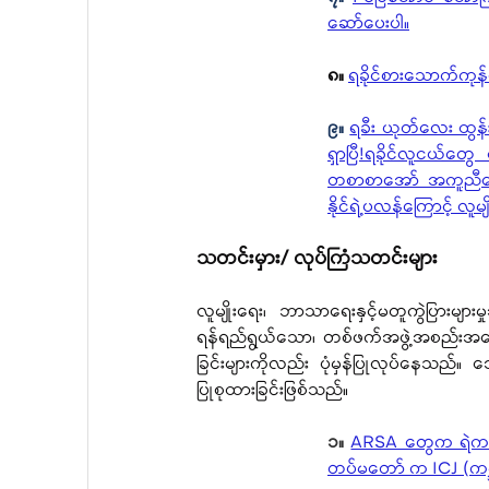
ဆော်ပေးပါ။
၈။
ရခိုင်စားသောက်ကုန်
၉။ 
ရခီး ယုတ်လေး ထွန်
ရှာပြီ!ရခိုင်လူငယ်တ
တစာစာအော် အကူညီတောင
နိုင်ရဲ့ပလန်ကြောင့် လူမျ
သတင်းမှား/ လုပ်ကြံသတင်းများ
လူမျိုးရေး၊ ဘာသာရေးနှင့်မတူကွဲပြားများ
ရန်ရည်ရွယ်သော၊ တစ်ဖက်အဖွဲ့အစည်းအပေါ
ခြင်းများကိုလည်း ပုံမှန်ပြုလုပ်နေသည်
ပြုစုထားခြင်းဖြစ်သည်။
၁။
ARSA တွေက ရဲကင်းန
တပ်မတော် က ICJ (ကမ္