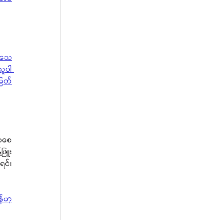
့ သေ
ူပါ 
မြတ်
လာစေ
ဖြူး
ရင်း
်မာ့