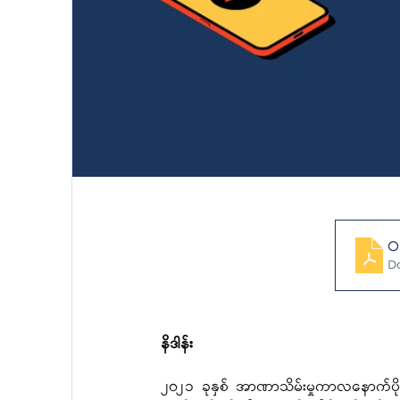
0
D
နိဒါန်း
၂၀၂၁ ခုနှစ် အာဏာသိမ်းမှုကာလနောက်ပိုင