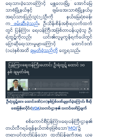
ရေးသားခဲ့သောကြောင့် မန္တလေးမြို့၊ အောင်မြေ
သာစံမြို့နယ်နှင့် ချမ်းအေးသာစံမြို့နယ်မှ 
အရပ်သားပြည်သူ(၁၂)ဦးကို နယ်မြေရဲစခန်း
က
 ဖမ်းဆီးခဲ့သည်
။ ဦးသိန်းစိန်အစိုးရလက်ထက်
တွင် ပြန်ကြား ရေးဝန်ကြီးအဖြစ်တာဝန်ယူခဲ့သူ ဦး
ရဲထွဋ်ကိုလည်း ယင်း၏လူမှုကွန်ရက်ပေါ်တွင်
ပြောဆိုရေးသားမှုများကြောင့် ထောင်ဒဏ် 
(၁၀)နှစ်အထိ 
ချမှတ်ခဲ့သည်ကို
 တွေ့ရသည်။ 
ဦးရဲထွဋ်အား ထောင်ဒဏ်(၁၀)နှစ်ပြစ်ဒဏ်ချမှတ်ခဲ့ကြောင်း ဗီအို
အေမြန်မာပိုင်း(
VOA
)သတင်းဌာန၏ သတင်းဖော်ပြချက်
စစ်ကောင်စီပြန်ကြားရေးဝန်ကြီးဌာန၏ 
တယ်လီဂရမ်ချန်နယ်တစ်ခုဖြစ်သော‘
MOI
’၌ 
တရားဝင်ထုတ်ပြန်သော ထုတ်ပြန်ချက်အရ ယခု