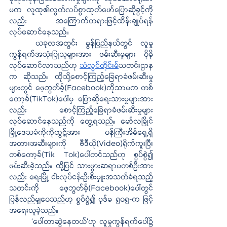
မက လူထု၏လွတ်လပ်စွာထုတ်ဖော်ပြောဆိုခွင့်ကို
လည်း အကြောက်တရားဖြင့်ထိန်းချုပ်ရန် 
လုပ်ဆောင်နေသည်။
ယခုလအတွင်း မွန်ပြည်နယ်တွင် လူမှု
ကွန်ရက်အသုံးပြုသူများအား ဖမ်းဆီးမှုများ ပိုမို
လုပ်ဆောင်လာသည်ဟု 
သံလွင်တိုင်းမ်
သတင်းဌာန
က ဆိုသည်။ ထိုသို့စောင့်ကြည့်ခြေရာခံဖမ်းဆီးမှု
များတွင် ဖေ့ဘွတ်ခ့်(Facebook)ကိုသာမက တစ်
တော့ခ်(TikTok)ပေါ်မှ ပြောဆိုရေးသားမှုများအား
လည်း စောင့်ကြည့်ခြေရာခံဖမ်းဆီးမှုများ 
လုပ်ဆောင်နေသည်ကို တွေ့ရသည်။ မော်လမြိုင်
မြို့ဒေသခံကိုကိုထွဋ်အား ဝန်ကြီးအိမ်ရှေ့ရှိ
အတားအဆီးများကို ဗီဒီယို(Video)ရိုက်ကူးပြီး 
တစ်တော့ခ်(Tik Tok)ပေါ်တင်သည်ဟု စွပ်စွဲ၍ 
ဖမ်းဆီးခဲ့သည်။ ထို့ပြင် သားဖွားဆရာမတစ်ဦးအား
လည်း ရေးမြို့ ငါးလုပ်ငန်းဦးစီးမှူးအသတ်ခံရသည့်
သတင်းကို ဖေ့ဘွတ်ခ့်(Facebook)ပေါ်တွင် 
ပြန်လည်မျှဝေသည်ဟု စွပ်စွဲ၍ ပုဒ်မ ၅၀၅-က ဖြင့် 
အရေးယူခဲ့သည်။
‘ပေါ်တာဆွဲနေတယ်’ဟု လူမှုကွန်ရက်ပေါ်၌ 