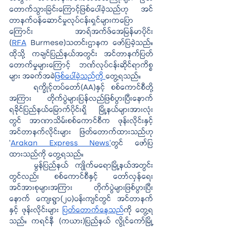
တောက်သွားခြင်းကြောင့်ဖြစ်ပေါ်ခဲ့သည်ဟု အင်
တာနက်ဝန်ဆောင်မှုလုပ်ငန်းရှင်များကပြော
ကြောင်း အာရ်အက်ဖ်အေမြန်မာပိုင်း 
(
RFA
 Burmese)သတင်းဌာနက ဖော်ပြခဲ့သည်။ 
ထိုသို့ ကချင်ပြည်နယ်အတွင်း အင်တာနက်ပြတ်
တောက်မှုများကြောင့် ဘဏ်လုပ်ငန်းဆိုင်ရာကိစ္စ
များ အခက်အခဲ
ဖြစ်ပေါ်ခဲ့သည်ကို 
တွေ့ရသည်။
ရက္ခိုင့်တပ်တော်(AA)နှင့် စစ်ကောင်စီတို့
အကြား တိုက်ပွဲများပြန်လည်ဖြစ်ပွားပြီးနောက် 
ရခိုင်ပြည်နယ်မြောက်ပိုင်းရှိ မြို့နယ်များအားလုံး
တွင် အာဏာသိမ်းစစ်ကောင်စီက ဖုန်းလိုင်းနှင့် 
အင်တာနက်လိုင်းများ ဖြတ်တောက်ထားသည်ဟု 
‘
Arakan Express News’
တွင် ဖော်ပြ
ထားသည်ကို တွေ့ရသည်။ 
မွန်ပြည်နယ် ကျိုက်မရောမြို့နယ်အတွင်း
တွင်လည်း စစ်ကောင်စီနှင့် တော်လှန်ရေး
အင်အားစုများအကြား တိုက်ပွဲများဖြစ်ပွားပြီး
နောက် ကျေးရွာ(၂၀)ဝန်းကျင်တွင် အင်တာနက်
နှင့် ဖုန်းလိုင်းများ 
ပြတ်တောက်နေသည်
ကို တွေ့ရ
သည်။ ကရင်နီ (ကယား)ပြည်နယ် လွိုင်ကော်မြို့