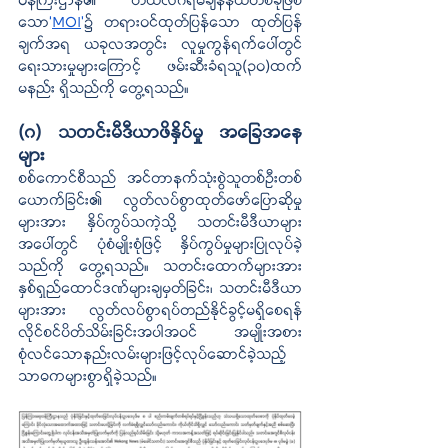
ဝန်ကြီးဌာန၏ တယ်လီဂရမ်ချန်နယ်တစ်ခုဖြစ်
သော
‘
MOI
’
၌ တရားဝင်ထုတ်ပြန်သော ထုတ်ပြန်
ချက်အရ ယခုလအတွင်း လူမှုကွန်ရက်ပေါ်တွင် 
ရေးသားမှုများကြောင့် ဖမ်းဆီးခံရသူ(၃၀)ထက်
မနည်း ရှိသည်ကို တွေ့ရသည်။ 
(ဂ) သတင်းမီဒီယာဖိနှိပ်မှု အခြေအနေ
များ
စစ်ကောင်စီသည် အင်တာနက်သုံးစွဲသူတစ်ဦးတစ်
ယောက်ခြင်း၏ လွတ်လပ်စွာထုတ်ဖော်ပြောဆိုမှု
များအား နှိပ်ကွပ်သကဲ့သို့ သတင်းမီဒီယာများ
အပေါ်တွင် ပုံစံမျိုးစုံဖြင့် နှိပ်ကွပ်မှုများပြုလုပ်ခဲ့
သည်ကို တွေ့ရသည်။ သတင်းထောက်များအား 
နှစ်ရှည်ထောင်ဒဏ်များချမှတ်ခြင်း၊ သတင်းမီဒီယာ
များအား လွတ်လပ်စွာရပ်တည်နိုင်ခွင့်မရှိစေရန် 
လိုင်စင်ပိတ်သိမ်းခြင်းအပါအဝင် အမျိုးအစား
စုံလင်သောနည်းလမ်းများဖြင့်လုပ်ဆောင်ခဲ့သည့် 
သာဓကများစွာရှိခဲ့သည်။