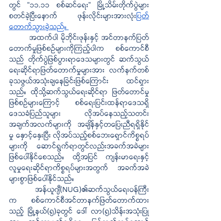
တွင် “၁၁.၁၁ စစ်ဆင်ရေး” မြို့သိမ်းတိုက်ပွဲများ
စတင်ခဲ့ပြီးနောက် ဖုန်းလိုင်းများအားလုံး
ပြတ်
တောက်သွားခဲ့သည်။ 
အထက်ပါ မိုဘိုင်းဖုန်းနှင့် အင်တာနက်ပြတ်
တောက်မှုဖြစ်စဉ်များကိုကြည့်ပါက စစ်ကောင်စီ
သည် တိုက်ပွဲဖြစ်ပွားရာဒေသများတွင် ဆက်သွယ်
ရေးဆိုင်ရာဖြတ်တောက်မှုများအား လက်နက်တစ်
ခုသဖွယ်အသုံးချနေခြင်းဖြစ်ကြောင်း ထင်ရှား
သည်။ ထိုသို့ဆက်သွယ်ရေးဆိုင်ရာ ဖြတ်တောင်မှု
ဖြစ်စဉ်များကြောင့် စစ်ရေးပြင်းထန်ရာဒေသရှိ 
ဒေသခံပြည်သူများ လိုအပ်နေသည့်သတင်း
အချက်အလက်များကို အချိန်နှင့်တပြေးညီရရှိနိုင်
မှု နှောင့်နှေးပြီး လိုအပ်သည့်စစ်ဘေးရှောင်ကိစ္စရပ်
များကို ဆောင်ရွက်ရာတွင်လည်းအခက်အခဲများ
ဖြစ်ပေါ်နိုင်စေသည်။ ထို့အပြင် ကျန်းမာရေးနှင့် 
လူမှုရေးဆိုင်ရာကိစ္စရပ်များအတွက် အခက်အခဲ
များစွာဖြစ်ပေါ်နိုင်သည်။
အန်ယူဂျီ(NUG)၏ဆက်သွယ်ရေးဝန်ကြီး
က စစ်ကောင်စီအင်တာနက်ဖြတ်တောက်ထား
သည့် မြို့နယ်(၅)ခုတွင် ဒေါ် လာ(၅)သိန်းအသုံးပြု