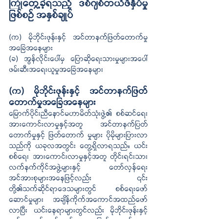
ကြုံတွေ့ခဲ့ရသည့် ဒစ်ဂျစ်တယ်ဖိနှိပ်မှု
ဖြစ်စဉ် အနှစ်ချုပ်
(က) မိုဘိုင်းဖုန်းနှင့် အင်တာနက်ဖြတ်တောက်မှု
အခြေအနေများ 
(ခ) အွန်လိုင်းပေါ်မှ ပြောဆိုရေးသားမှုများအပေါ် 
ဖမ်းဆီးအရေးယူမှုအခြေအနေများ
(က) မိုဘိုင်းဖုန်းနှင့် အင်တာနက်ဖြတ်
တောက်မှုအခြေအနေများ
မြောက်ပိုင်းညီနောင်မဟာမိတ်သုံးဖွဲ့၏ စစ်ဆင်ရေး
အားကောင်းလာမှုနှင့်အတူ အင်တာနက်ပြတ်
တောက်မှုနှင့် ဖြတ်တောက် မှုများ ပိုမိုများပြားလာ
သည်ကို ယခုလအတွင်း တွေ့ရှိလာရသည်။ ယင်း
စစ်ရေး အားကောင်းလာမှုနှင့်အတူ တိုင်းရင်းသား 
လက်နက်ကိုင်အဖွဲ့များနှင့် တော်လှန်ရေး
အင်အားစုများအနေဖြင့်လည်း ၎င်း
တို့၏သက်ဆိုင်ရာဒေသများတွင် စစ်ရေးဖော် 
ဆောင်မှုများ အချိန်ကိုက်အကောင်အထည်ဖော်
လာပြီး ယင်းနေရာများတွင်လည်း မိုဘိုင်းဖုန်းနှင့် 