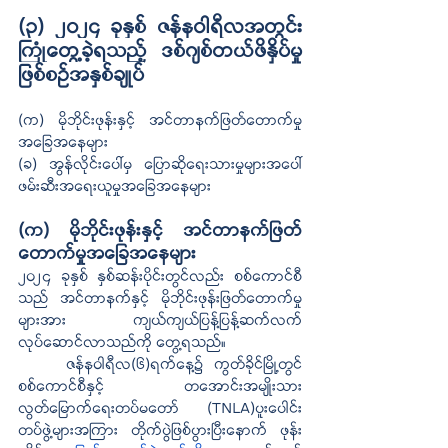
(၃) ၂၀၂၄ ခုနှစ် ဇန်နဝါရီလအတွင်း 
ကြုံတွေ့ခဲ့ရသည့် ဒစ်ဂျစ်တယ်ဖိနှိပ်မှု
ဖြစ်စဉ်အနှစ်ချုပ်
(က) မိုဘိုင်းဖုန်းနှင့် အင်တာနက်ဖြတ်တောက်မှု
အခြေအနေများ 
(ခ) အွန်လိုင်းပေါ်မှ ပြောဆိုရေးသားမှုများအပေါ် 
ဖမ်းဆီးအရေးယူမှုအခြေအနေများ
(က) မိုဘိုင်းဖုန်းနှင့် အင်တာနက်ဖြတ်
တောက်မှုအခြေအနေများ 
၂၀၂၄ ခုနှစ် နှစ်ဆန်းပိုင်းတွင်လည်း စစ်ကောင်စီ
သည် အင်တာနက်နှင့် မိုဘိုင်းဖုန်းဖြတ်တောက်မှု
များအား ကျယ်ကျယ်ပြန့်ပြန့်ဆက်လက်
လုပ်ဆောင်လာသည်ကို တွေ့ရသည်။ 
ဇန်နဝါရီလ(၆)ရက်နေ့၌ ကွတ်ခိုင်မြို့တွင် 
စစ်ကောင်စီနှင့် 
တအောင်းအမျိုးသား
လွတ်မြောက်ရေးတပ်မတော် (TNLA)
ပူးပေါင်း
တပ်ဖွဲ့များအကြား တိုက်ပွဲဖြစ်ပွားပြီးနောက် ဖုန်း