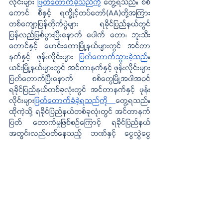
လိုင်းများ 
ဖြတ်တောက်ခဲ့သည်ကို
 တွေ့ရသည်။ စစ်
ကောင် စီနှင့် 
ရက္ခိုင့်
တပ်တော်(AA)တို့အကြား 
တစ်ကျော့ပြန်တိုက်ပွဲများ ရခိုင်ပြည်နယ်တွင် 
ပြန်လည်ဖြစ်ပွားပြီးနောက် ပေါက် တော၊ ဘူးသီး
တောင်နှင့် မောင်းတောမြို့နယ်များတွင် အင်တာ
နက်နှင့် ဖုန်းလိုင်းများ 
ပြတ်တောက်သွားခဲ့သည်
။ 
ယင်းမြို့နယ်များတွင် အင်တာနက်နှင့် ဖုန်းလိုင်းများ 
ပြတ်တောက်ပြီးနောက် စစ်တွေမြို့အပါအဝင် 
ရခိုင်ပြည်နယ်တစ်ခုလုံးတွင် အင်တာနက်နှင့် ဖုန်း
လိုင်းများ
ဖြတ်တောက်ခံခဲ့ရသည်ကို 
တွေ့ရသည်။ 
ထိုကဲ့သို့ ရခိုင်ပြည်နယ်တစ်ခုလုံးတွင် အင်တာနက်
ပြတ် တောက်မှုဖြစ်စဉ်ကြောင့် ရခိုင်ပြည်နယ်
အတွင်းလည်ပတ်နေသည့် ဘဏ်နှင့် ငွေလွှဲငွေ
ထုတ်လုပ်ငန်းများ 
ရပ်ဆိုင်းသွားခဲ့ပြီး
 ဒေသခံများ
အနေဖြင့် အခက်အခဲနှင့် နစ်နာမှုများဖြစ်ပေါ်ခဲ့
သည်။ စစ်ကောင်စီတပ်နဲ့ ကချင်လွတ်မြောက်ရေး
တပ်မတော် (KIA)ပူးပေါင်းအဖွဲ့များအကြား တိုက်ပွဲ
ပြင်းထန်နေတဲ့ မိုးမိတ်မြို့တွင်လည်း အင်တာနက်
ပြတ်တောက်ခဲ့သည်။
 ရန်ကုန်မြို့ တွင်လည်း 
လျှပ်စစ်မီးပြတ်တောက်မှုများ ပိုမိုများပြားလာပြီး
နောက်  ဝိုင်ဖိုင်(wifi)အင်တာနက်လိုင်းများ
ပိုမို