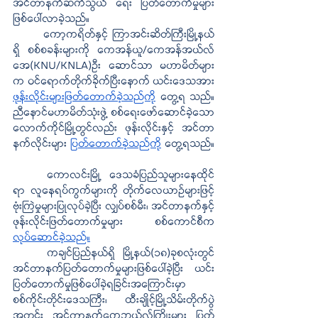
အင်တာနက်ဆက်သွယ် ရေး ပြတ်တောက်မှုများ 
ဖြစ်ပေါ်လာခဲ့သည်။ 
ကော့ကရိတ်နှင့် ကြာအင်းဆိတ်ကြီးမြို့နယ်
ရှိ စစ်စခန်းများကို ကေအန်ယူ/ကေအန်အယ်လ်
အေ(KNU/KNLA)ဦး ဆောင်သာ မဟာမိတ်များ
က ဝင်ရောက်တိုက်ခိုက်ပြီးနောက် ယင်းဒေသအား 
ဖုန်းလိုင်းများဖြတ်တောက်ခဲ့သည်ကို
 တွေ့ရ သည်။ 
ညီနောင်မဟာမိတ်သုံးဖွဲ့ စစ်ရေးဖော်ဆောင်ခဲ့သော 
လောက်ကိုင်မြို့တွင်လည်း ဖုန်းလိုင်းနှင့် အင်တာ
နက်လိုင်းများ 
ပြတ်တောက်ခဲ့သည်ကို
​ တွေ့ရသည်။
ကောလင်းမြို့ ဒေသခံပြည်သူများနေထိုင်
ရာ လူနေရပ်ကွက်များကို တိုက်လေယာဉ်များဖြင့် 
ဗုံးကြဲမှုများပြုလုပ်ခဲ့ပြီး လျှပ်စစ်မီး၊ အင်တာနက်နှင့် 
ဖုန်းလိုင်းဖြတ်တောက်မှုများ စစ်ကောင်စီက 
လုပ်ဆောင်ခဲ့သည်။
ကချင်ပြည်နယ်ရှိ မြို့နယ်(၁၈)ခုစလုံးတွင် 
အင်တာနက်ပြတ်တောက်မှုများဖြစ်ပေါ်ခဲ့ပြီး ယင်း
ပြတ်တောက်မှုဖြစ်ပေါ်ခဲ့ရခြင်းအကြောင်းမှာ 
စစ်ကိုင်းတိုင်းဒေသကြီး၊ ထီးချိုင့်မြို့သိမ်းတိုက်ပွဲ
အတွင်း အင်တာနက်ကေဘယ်လ်ကြိုးများ ပြတ်