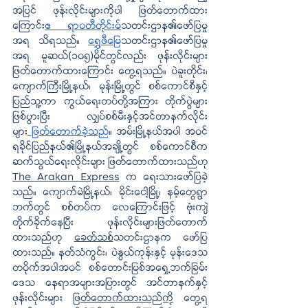
အပြင် ဖုန်းလိုင်းများကိုပါ ဖြတ်တောက်ထား
ကြောင်း
ဧ ရာဝတီတိုင်းမ်
သတင်းဌာန၏ဖော်ပြမှု
အရ သိရသည်။ 
ရွှေဖီမြေ
သတင်းဌာန၏ဖော်ပြမှု
အရ မူဆယ်(၁၀၅)မိုင်တွင်လည်း ဖုန်းလိုင်းများ
ဖြတ်တောက်ထားကြောင်း တွေ့ရသည်။ ပဲခူးတိုင်း၊ 
ကျောက်ကြီးမြို့နယ်၊ မုန်းမြို့တွင် စစ်ကောင်စီနှင့် 
ပြည်သူ့ကာ ကွယ်ရေးတပ်တို့အကြား တိုက်ပွဲများ
ဖြစ်ပွားပြီး လျှပ်စစ်မီးနှင့်အင်တာနက်လိုင်း
များ
 ဖြတ်တောက်ခဲ့သည်
။ အမ်းမြို့နယ်အပါ အဝင် 
ရခိုင်ပြည်နယ်၏မြို့နယ်အချို့တွင် စစ်ကောင်စီက 
ဆက်သွယ်ရေးလိုင်းများ ဖြတ်တောက်ထားသည်ဟု 
The Arakan Express
 က ရေးသားဖော်ပြခဲ့
သည်။ ကျောက်မဲမြို့နယ်၊ မိုင်းငေါ့မြို့၊ နမ့်တွေရွာ
ဘက်တွင် 
စစ်တပ်က လေကြောင်းဖြင့် ဗုံးကျဲ
တိုက်ခိုက်နေပြီး ဖုန်းလိုင်းများဖြတ်တောက်
ထားသည်ဟု 
ခေတ်သစ်
သတင်းဌာနက ဖော်ပြ
ထားသည်။ 
နတ်သံကွင်း၊ ပဲနွယ်ကုန်းနှင့် မုန်းဒေသ
တဝိုက်အပါအဝင် စစ်တောင်းမြစ်အရှေ့ဘက်ခြမ်း
ဒေသ နေရာအများအပြားတွင် အင်တာနက်နှင့် 
ဖုန်းလိုင်းများ 
ဖြတ်တောက်ထားသည်ကို
 တွေ့ရ