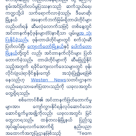
စက်သုံးဆီဖြင့် လည်ပတ်နေရသည်။ ထို့ ကြောင့် 
စွမ်းအင်ပြတ်လပ်မှုပြဿနာသည် ဆက်သွယ်ရေး
ကဏ္ဍသို့ပါ သက်ရောက်လာခဲ့သည်။ ဒီမောဆိုး
မြို့နယ် အနောက်ဘက်ခြမ်းရှိတာဝါတိုင်များ
လည်ပတ်ရန် ဆီမလုံလောက်သဖြင့် တစ်နေ့တွင် 
အင်တာနက်နှင့်ဖုန်းများ(၆)နာရီသာ ပျမ်းမျှ
အ သုံး
ပြုနိုင်ခဲ့သည်။
 ဖုန်းတာဝါတိုင်များတွင် စက်သုံးဆီ
ပြတ်လပ်ပြီး 
ကျောက်တော်မြို့နယ်
နှင့် 
ပေါက်တော
မြို့နယ်
တို့တွင် လည်း အင်တာနက်လိုင်းများ ပြတ်
တောက်ခဲ့သည်။ တာဝါတိုင်များကို ဆီမဖြည့်နိုင်
သည့်အတွက် ရခိုင်ကျေးလက်ဒေသများတွင် ဖုန်း
လိုင်း(၉၀)ရာခိုင်နှုန်းကျော် အသုံးပြု၍မရဖြစ်
နေသည်ဟု 
Westen News
သတင်းဌာနက
လည်းရေးသားဖော်ပြထားသည်ကို ယခုလအတွင်း 
တွေ့ရှိရသည်။
စစ်ကောင်စီ၏ အင်တာနက်ဖြတ်တောက်မှု
များအား ကျော်လွှားနိုင်ရန်လုပ်ဆောင်သော 
ဆောင်ရွက်မှုအချို့ကိုလည်း ယခုလအတွင်း မြင်
တွေ့လာရသည်။ ထန်တလန်မြို့နယ် ပြည်သူ့
အုပ်ချုပ်ရေးလက်အောက်ရှိ နည်းပညာ
အထောက်အကူပြုဌာနဖြစ်သည့် “Team 