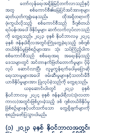
တော်လှန်ရေးအရှိန်မြင့်တက်လာသည်နှင့်
အတူ စစ်ကောင်စီ၏မြေပြင်အင်အားစုများ 
ဆုတ်ယုတ်ကျရှုံးနေသည်။ ထိုအရှိတရားကို 
ဖုံးကွယ်လိုသည့် စစ်ကောင်စီသည် ဒီဂျစ်တယ်
ရပ်ဝန်းအပေါ် ဖိနှိပ်မှုများ ဆက်လက်လုပ်လာသည်
ကို တွေ့ရသည်။ ၂၀၂၃ ခုနှစ် နိုဝင်ဘာလမှ ၂၀၂၄ 
ခုနှစ် ဇန်နဝါရီလအတွင်းကြုံတွေ့ခဲ့ရသည့် ဒစ်ဂျစ်
တယ်ဖိနှိပ်မှုဖြစ်စဉ်များအား သုံး သပ်ကြည့်ပါက 
စစ်ကောင်စီသည် စစ်ရေးအရ အရေးနိမ့်သည့်
ဒေသများတွင် အင်တာနက်ဖြတ်တောက်မှုများ ပိုမို
လုပ် ဆောင်လာပြီး လူမှုကွန်ရက်ပေါ်မှပြောဆို
ရေးသားမှုများအပေါ် ဖမ်းဆီးမှုများနှင့်သတင်းမီဒီ
ယာဖိနှိပ်မှုများအား ပြုလုပ်ခဲ့သည်ကို တွေ့ရသည်။
ယခုဆောင်းပါးတွင် ၂၀၂၃ ခုနှစ် 
နိုဝင်ဘာလမှ ၂၀၂၄ ခုနှစ် ဇန်နဝါရီလ(သုံးလတာ
ကာလ)အတွင်းဖြစ်ပွားခဲ့သည့် ဒစ် ဂျစ်တယ်ဖိနှိပ်မှု
ဖြစ်စဉ်များနှင့်ပတ်သက်သော တွေ့ရှိချက်များကို 
စုစည်းဖော်ပြသွားပါမည်။
(၁) ၂၀၂၃ ခုနှစ် နိုဝင်ဘာလအတွင်း 