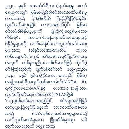
၂၀၂၁ ခုနှစ် ဖေဖော်ဝါရီလ(၁)ရက်နေ့မှ စတင်
ရေတွက်လျှင် မြန်မာပြည်၏စစ်အာဏာသိမ်းခံရမှု
ကာလသည် (၃)နှစ်တိတိ ပြည့်ခဲ့ပြီဖြစ်သည်။  
လွတ်လပ်ရေးရပြီး ကာလနောက်ပိုင်း မြန်မာ
စစ်တပ်၏ဖိနှိပ်မှုများကို မျိုးစုံကြုံတွေ့ခဲ့ဖူး‌သော 
တိုင်းရင်း သားတော်လှန်ရေးအင်အားစုများနှင့် 
ဖိနှိပ်မှုများကို လက်မခံနိုင်‌သောလူငယ်အင်အားစု
များသည် (၃)နှစ်တာအာဏာသိမ်း ကာလ
တစ်လျှောက်လုံးတွင်  စစ်အာဏာရှင်ပြုတ်ကျရေး
အတွက် တစ်ခုတည်းသောစိတ်ဓာတ်ဖြင့် တိုက်ပွဲ
ဝင်ခဲ့ကြသည်ကို မျက်ဝါးထင်ထင် တွေ့ရသည်။ 
၂၀၂၃ ခုနှစ် နှစ်ကုန်ပိုင်းကာလအတွင်း မြန်မာ့
အမျိုးသားဒီမိုကရက်တစ်မဟာမိတ်(MNDA A), 
ရက္ခိုင့်တပ်တော်(AA)နှင့် တအောင်းအမျိုးသား
လွတ်မြောက်ရေးတပ်မတော်(TNLA)တို့၏ 
‘၁၀၂၇စစ်ဆင်ရေး’အမည်ဖြင့် စစ်ရေးအရှိန်မြှင့်
တင်မှုများပြုလုပ်ပြီးနောက် အာဏာသိမ်းစစ်တပ်
သည် တော်လှန်ရေးအင်အားစုများထံသို့ 
လက်လွှတ်ပေးခဲ့ရသော မြို့ပေါင်းများစွာ ပေါ် 
ထွက်လာသည်ကို တွေ့ရသည်။