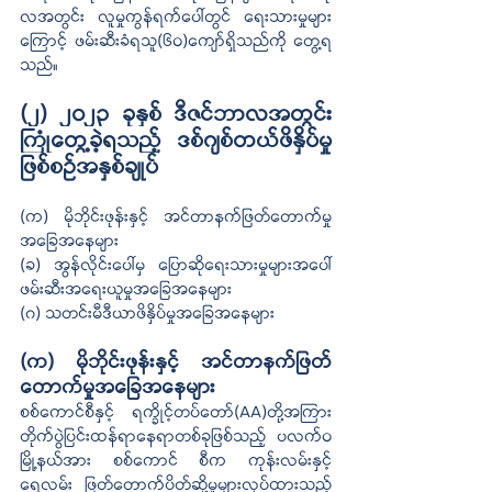
လအတွင်း လူမှုကွန်ရက်ပေါ်တွင် ရေးသားမှုများ
ကြောင့် ဖမ်းဆီးခံရသူ(၆၀)ကျော်ရှိသည်ကို တွေ့ရ
သည်။
(၂) ၂၀၂၃ ခုနှစ် ဒီဇင်ဘာလအတွင်း 
ကြုံတွေ့ခဲ့ရသည့် ဒစ်ဂျစ်တယ်ဖိနှိပ်မှု 
ဖြစ်စဉ်အနှစ်ချုပ်
(က) မိုဘိုင်းဖုန်းနှင့် အင်တာနက်ဖြတ်တောက်မှု
အခြေအနေများ 
(ခ) အွန်လိုင်းပေါ်မှ ပြောဆိုရေးသားမှုများအပေါ် 
ဖမ်းဆီးအရေးယူမှုအခြေအနေများ
(ဂ) သတင်းမီဒီယာဖိနှိပ်မှုအခြေအနေများ 
(က) မိုဘိုင်းဖုန်းနှင့် အင်တာနက်ဖြတ်
တောက်မှုအခြေအနေများ 
စစ်ကောင်စီနှင့် ရက္ခိုင့်တပ်တော်(AA)တို့အကြား 
တိုက်ပွဲပြင်းထန်ရာနေရာတစ်ခုဖြစ်သည့် ပလက်ဝ
မြို့နယ်အား စစ်ကောင် စီက ကုန်းလမ်းနှင့်
ရေလမ်း ဖြတ်တောက်ပိတ်ဆို့မှုများလုပ်ထားသည့်