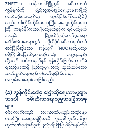
ZNET”က ထန်တလန်မြို့တွင် အင်တာနက်
ကွန်ရက်ကို ပြည်သူ့အုပ်ချုပ်ရေးဌာနအချို့သို့ 
စတင်ပံ့ပိုးပေးနေပြီဟု ထုတ်ပြန်ကြေညာနိုင်ခဲ့
သည်။ စစ်ကိုင်းတိုင်းဒေသကြီး၊ မကွေးတိုင်းဒေသ
ကြီး၊ ကရင်နီ(ကယား)ပြည်နယ်နှင့်က ရင်ပြည်နယ်
အတွင်း မြို့နယ်(၄၀)ကျော်မှနေရာ
ပေါင်း(၆၁)နေရာတွင် ကိုယ်ပိုင်အင်တာနက်တပ်
ဆင်ပြီးပြီဆိုသော အန်ယူဂျီ (NUG)နည်းပညာ
ဝန်ကြီး၏ပြောဆိုမှုများကိုလည်း တွေ့ရသည်။ 
သို့သော် အင်တာနက်နှင့် ဖုန်းလိုင်းဖြတ်တောက်ခံ
ရသည့်ဒေသရှိ ပြည်သူများသည် လွတ်လပ်သော
ဆက်သွယ်ရေးစနစ်တစ်ခုကိုရရှိနိုင်ရေးမှာ 
အလှမ်းဝေးနေစဲသာဖြစ်သည်။
(ခ) အွန်လိုင်းပေါ်မှ ပြောဆိုရေးသားမှုများ
အပေါ် ဖမ်းဆီးအရေးယူမှုအခြေအနေ
များ
စစ်ကောင်စီသည် အာဏာသိမ်းယူပြီးသည့်နေ့မှ
စတင်ပြီး ယနေ့အချိန်အထိ လူထု၏လွတ်လပ်စွာ
ထုတ်ဖော်ပြောဆိုမှုကို နည်းမျိုးစုံဖြင့် ဖိနှိပ်ချုပ်ကိုင်