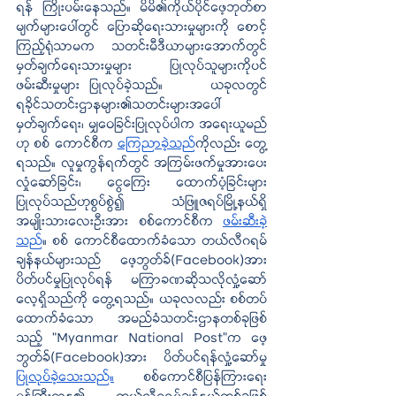
ရန် ကြိုးပမ်းနေသည်။ မိမိ၏ကိုယ်ပိုင်ဖေ့ဘုတ်စာ
မျက်များပေါ်တွင် ပြောဆိုရေးသားမှုများကို စောင့်
ကြည့်ရုံသာမက သတင်းမီဒီယာများအောက်တွင် 
မှတ်ချက်ရေးသားမှုများ ပြုလုပ်သူများကိုပင် 
ဖမ်းဆီးမှုများ ပြုလုပ်ခဲ့သည်။ 	ယခုလတွင် 
ရခိုင်သတင်းဌာနများ၏သတင်းများအပေါ် 
မှတ်ချက်ရေး၊ မျှဝေခြင်းပြုလုပ်ပါက အရေးယူမည်
ဟု စစ် ကောင်စီက 
ကြေညာခဲ့သည်
ကိုလည်း တွေ့
ရသည်။ လူမှုကွန်ရက်တွင် အကြမ်းဖက်မှုအားပေး
လှုံဆော်ခြင်း၊ ငွေကြေး ထောက်ပံ့ခြင်းများ
ပြုလုပ်သည်ဟုစွပ်စွဲ၍ သံဖြူဇရပ်မြို့နယ်ရှိ 
အမျိုးသားလေးဦးအား စစ်ကောင်စီက 
ဖမ်းဆီးခဲ့
သည်
။ စစ် ကောင်စီထောက်ခံသော တယ်လီဂရမ်
ချန်နယ်များသည် ဖေ့ဘွတ်ခ်(Facebook)အား 
ပိတ်ပင်မှုပြုလုပ်ရန် မကြာခဏဆိုသလိုလှုံ့ဆော်
လေ့ရှိသည်ကို တွေ့ရသည်။ ယခုလလည်း စစ်တပ်
ထောက်ခံသော အမည်ခံသတင်းဌာနတစ်ခုဖြစ်
သည့် “Myanmar National Post”က ဖေ့
ဘွတ်ခ်(Facebook)အား ပိတ်ပင်ရန်လှုံ့ဆော်မှု 
ပြုလုပ်ခဲ့သေးသည်။
 စစ်ကောင်စီပြန်ကြားရေး