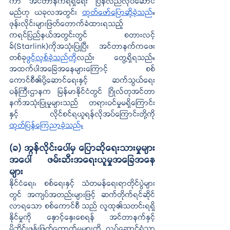
ကာ အင်တာနက်ရရှိရေး ပြန်လည်လုပ်ဆောင်
မည်ဟု ယခုလအတွင်း 
ထုတ်ဖော်ပြောဆိုခဲ့သည်
။ 
ဖုန်းလိုင်းများဖြတ်တောက်ခံထားရသည့် 
ကရင်ပြည်နယ်အတွင်းတွင် စတားလင့်
ခ်(Starlink)ကိုအသုံးပြုပြီး အင်တာနက်ကဖေး
တစ်ခု
ဖွင့်လှစ်ခဲ့သည်ကို
လည်း တွေ့ရှိရသည်။ 
အထက်ပါအခြေအနေများကြောင့် စစ်
ကောင်စီ၏ပို့ဆောင်ရေးနှင့် ဆက်သွယ်ရေး
ဝန်ကြီးဌာနက မြန်မာနိုင်ငံတွင် ဂြိုလ်တုအင်တာ
နက်အသုံးပြုမှုများသည် တရားဝင်မှုမရှိကြောင်း
နှင့် လိုင်စင်ရယူရန်လိုအပ်ကြောင်းတို့ကို 
ထုတ်ပြန်ကြေညာခဲ့သည်။
(ခ) အွန်လိုင်းပေါ်မှ ပြောဆိုရေးသားမှုများ
အပေါ် ဖမ်းဆီးအရေးယူမှုအခြေအနေ
များ
နိုင်ငံရေး၊ စစ်ရေးနှင့် သံတမန်ရေးရာတိုင်ပွဲများ
တွင် အကျပ်အတည်းများဖြင့် ဆက်တိုက်ရင်ဆိုင်
လာရသော စစ်ကောင်စီ သည် လူထု၏သတင်းရရှိ
နိုင်မှုကို နှောင့်နှေးစေရန် အင်တာနက်နှင့် 
မိုဘိုင်းဖုန်းဖြတ်တောက်မှုများကို လုပ်ဆောင်ရုံသာ