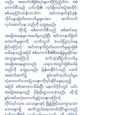
သည်။ အထက်ပါဖြစ်ရပ်များကိုကြည့်ပါက စစ်
ကောင်စီသည် ယင်းတို့၏ လုပ်ရိုးလုပ်စဉ်အတိုင်း 
စစ်ရေးပြင်းထန်လာပါက အင်တာနက်နှင့်ဖုန်း
လိုင်းများဖြတ်တောက်မှုများအား ဆက်လက်
လုပ်ဆောင်နေ သည်ကို တွေ့ရမည်။
ထိုသို့ စစ်ကောင်စီသည် စစ်ဆင်ရေး
အခြေအနေများအပေါ်မူတည်ပြီး အင်တာနက်ဖြတ်
တောက်မှုများကို လက်လွတ် စပယ်ပြုလုပ်နေ
ခြင်း‌ကြောင့် အင်တာနက်ပြတ်တောက်မှုများဖြစ်
ပေါ်နေသည့်အပြင် စစ်ကောင်စီ၏စီမံခန့်ခွဲမှုဆိုင်ရာ
အလွဲများကြောင့် စက်သုံးဆီပြတ်လတ်မှု
အခြေအနေများလည်း ယခုလအတွင်းဖြစ်ပေါ်ခဲ့
သည်ကို တွေ့ရသည်။ မြန်မာနိုင်ငံသည် ခေတ်
အဆက်ဆက်၌ စွမ်းအင်ထုတ်လုပ်မှုမ
လုံလောက်‌သောပြဿနာကိုရင်ဆိုင်နေရသည့်
အပြင် စစ်အာဏာသိမ်းပြီး နောက်ပိုင်းတွင် ယင်း
အခြေအနေသည် ပိုမိုဆိုးရွားလာခဲ့သည်။ ထိုသို့
စွမ်းအင်မလုံလောက်မှုပြဿနာကြောင့် 
တိုင်းရင်းသား ဒေသများနှင့် မြို့ပြဖြင့်ဝေးကွာ‌သော
ဒေသများရှိ ဆက်သွယ်ရေးတာဝါတိုင်များသည် 