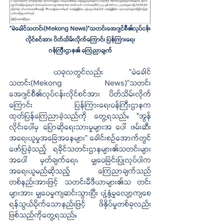
“မဲခေါင်သတင်း(Mekong News)”သတင်းအေဂျင်စီ၏လုပ်ငန်း
လိုင်စင်အား ပိတ်သိမ်းလိုက်ကြောင်း ပြန်ကြားရေး
ဝန်ကြီးဌာန၏ ကြေညာချက်
ယခုလတွင်လည်း 
“မဲခေါင်
သတင်း(Mekong News)”သတင်း
အေဂျင်စီ၏လုပ်ငန်းလိုင်စင်အား ပိတ်သိမ်းလိုက် 
ကြောင်း ပြန်ကြားရေးဝန်ကြီးဌာနက 
ထုတ်ပြန်ကြေညာခဲ့သည်ကို တွေ့ရသည်။
 “
အွန်
လိုင်းပေါ်မှ ပြောဆိုရေးသားမှုများအ ပေါ် ဖမ်းဆီး
အရေးယူမှုအခြေအနေများ”
ခေါင်းစဉ်အောက်တွင် 
ဖော်ပြခဲ့သည့် ရခိုင်သတင်းဌာနများ၏သတင်းများ
အပေါ် မှတ်ချက်ရေး၊ မျှဝေခြင်းပြုလုပ်ပါက 
အရေးယူမည်ဆိုသည့် ကြေညာချက်သည် 
တစ်နည်းအားဖြင့် သတင်းမီဒီယာများ၏သ တင်း
များအား မျှဝေမှုကျဆင်းသွားပြီး ပျံ့နှံ့မှုလျော့ကျစေ
ရန်သွယ်ဝိုက်သောနည်းဖြင့် ဖိနှိပ်မှုတစ်ခုလည်း
ဖြစ်သည်ကိုတွေ့ရသည်။