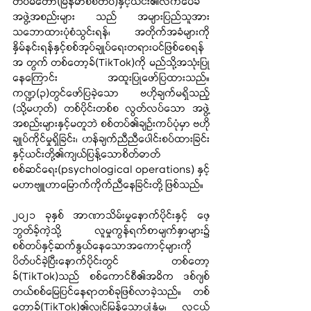
တပ်မတော်(မြန်မာစစ်တပ်)နှင့်ယင်း၏လက်ဝေခံ
အဖွဲ့အစည်းများ သည် အများပြည်သူအား 
သဘောထားပုံစံသွင်းရန်၊ အတိုက်အခံများကို
နှိမ်နင်းရန်နှင့်စစ်အုပ်ချုပ်ရေးတရားဝင်ဖြစ်စေရန်
အ တွက် တစ်တော့ခ်(TikTok)ကို မည်သို့အသုံးပြု
နေကြောင်း အထူးပြုဖော်ပြထားသည်။ 
ကဏ္ဍ(၃)တွင်ဖော်ပြခဲ့သော ဗဟိုချက်မရှိသည့် 
(သို့မဟုတ်) တစ်ပိုင်းတစ်စ လွတ်လပ်သော အဖွဲ့
အစည်းများနှင့်မတူဘဲ စစ်တပ်၏ချဉ်းကပ်ပုံမှာ ဗဟို
ချုပ်ကိုင်မှုရှိခြင်း၊ ဟန်ချက်ညီညီပေါင်းစပ်ထားခြင်း
နှင့်ယင်းတို့၏ကျယ်ပြန့်သောစိတ်ဓာတ်
စစ်ဆင်ရေး(psychological operations) နှင့်
မဟာဗျူဟာမြောက်ကိုက်ညီနေခြင်းတို့ ဖြစ်သည်။
၂၀၂၁ ခုနှစ် အာဏာသိမ်းမှုနောက်ပိုင်းနှင့် ဖေ့
ဘွတ်ခ့်ကဲ့သို့ လူမှုကွန်ရက်စာမျက်နှာများ၌ 
စစ်တပ်နှင့်ဆက်နွယ်နေသောအကောင့်များကို 
ပိတ်ပင်ခဲ့ပြီးနောက်ပိုင်းတွင် တစ်တော့
ခ်(TikTok)သည် စစ်ကောင်စီ၏အဓိက ဒစ်ဂျစ်
တယ်စစ်မြေပြင်နေရာတစ်ခုဖြစ်လာခဲ့သည်။ တစ်
တော့ခ်(TikTok)၏လျင်မြန်သောပျံ့နှံ့မှု၊ လူငယ်