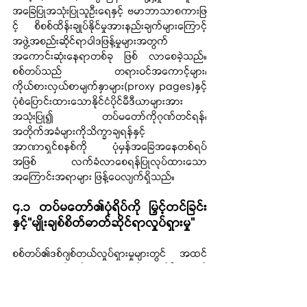
အခြေပြုအသုံးပြုသူဦးရေနှင့် ဗမာဘာသာစကားဖြ
င့် စိစစ်ထိန်းချုပ်နိုင်မှုအားနည်းချက်များကြောင့် 
အဖွဲ့အစည်းဆိုင်ရာဝါဒဖြန့်မှုများအတွက် 
အကောင်းဆုံးနေရာတစ်ခု ဖြစ် လာစေခဲ့သည်။ 
စစ်တပ်သည် တရားဝင်အကောင့်များ၊ 
ကိုယ်စားလှယ်စာမျက်နှာများ(proxy pages)နှင့်
ပုံစံပြောင်းထားသောနိုင်ငံပိုင်မီဒီယာများအား
အသုံးပြု၍ တပ်မတော်ကိုဂုဏ်တင်ရန်၊ 
အတိုက်အခံများကိုသိက္ခာချရန်နှင့်
အာဏာရှင်စနစ်ကို ပုံမှန်အခြေအနေတစ်ရပ်
အဖြစ် လက်ခံလာစေရန်ပြုလုပ်ထားသော 
အကြောင်းအရာများ ဖြန့်ဝေလျက်ရှိသည်။
၄.၁ တပ်မတော်၏ပုံရိပ်ကို မြှင့်တင်ခြင်း
နှင့်“မျိုးချစ်စိတ်ဓာတ်ဆိုင်ရာလှုပ်ရှားမှု”
စစ်တပ်၏ဒစ်ဂျစ်တယ်လှုပ်ရှားမှုများတွင် အထင်
ရှားဆုံးအချက်တစ်ခုမှာ စစ်ကောင်စီအတွက် 
အပြုသဘောဆောင်သောပုံရိပ်(Brand 
identity)တစ်ခုကို ရည်ရွယ်ချက်ရှိရှိ ဖန်တီး