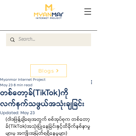
Blogs
Myanmar Internet Project
May 23
8 min read
တစ်တော့ခ်(TikTok)ကို
လက်နက်သဖွယ်အသုံးချခြင်း
Updated:
May 23
(ဝါဒဖြန့်ချိရေးအတွက် စစ်အုပ်စုက တစ်တော့
ခ်(TikTok)အသုံးပြုနေခြင်းနှင့်ထိခိုက်နစ်နာမှု
များမှ အကျိုးအမြတ်ရရှိနေမှုများ)