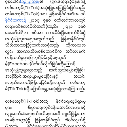
စုစုပေါင်း
(၃၃.၄)သန်း
၏ (၅၈.၆၈)ရာခိုင်နှုန်းခန့် 
တစ်တော့ခ်(TikTok)အသုံးပြုနေကြခြင်းဖြစ်သည်။ 
တစ်တော့ခ်(TikTok)အား မြန်မာနိုင်ငံအပါအ ဝင် 
နိုင်ငံတကာ၌
 ၂၀၁၇ ခုနှစ် စက်တင်ဘာလတွင် 
တရားဝင်စတင်မိတ်ဆက်ခဲ့သည်။ ၂၀၂၁ ခုနှစ် 
ဖေဖော်ဝါရီလ စစ်အာ ဏာသိမ်းပြီးနောက်ပိုင်း၌ 
အသုံးပြုသူအရေအတွက်သည် မြန်မာနိုင်ငံတွင် 
သိသိသာသာမြင့်တက်လာခဲ့သည်။ ထိုကာလအ 
တွင်း အာဏာသိမ်းစစ်ကောင်စီက အင်တာနက်
ကန့်သတ်မှုများပြုလုပ်ခြင်းနှင့်ဖေ့ဘွတ်
ခ့်(Facebook)ပိတ်ပင်လိုက်ခြင်းတို့ကြောင့် 
အသုံးပြုသူများစွာသည် ဆက်သွယ်ပြောဆိုခြင်း၊ 
အကြောင်းအရာများမျှဝေခြင်းနှင့် သတင်း
အချက်အလက်ဖြန့်ဝေခြင်းတို့အတွက် တစ်တော့
ခ်(Tik Tok)သို့ ပြောင်းရွှေ့အသုံးပြုလာခဲ့ကြသည်။
တစ်တော့ခ်(TikTok)သည် နိုင်ငံရေးလှုပ်ရှားမှု
များ၊ စီးပွားရေးလုပ်ငန်းဆောင်တာများနှင့်
လူမှုဆက်ဆံရေးနယ်ပယ်များအထိ ကျယ်ပြန့်သော
အခန်းကဏ္ဍစုံ၌ မြန်မာနိုင်ငံတွင် ပါဝင်လျက်ရှိ
ပါသည်။ နိုင်ငံရေးမတည်မငြိမ်ဖြစ်ပွားနေသည့်