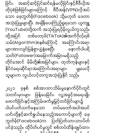
ခြင်း၊ အဆင့်ဆင့်ပြင်ဆင်ရန်မလိုခြင်းနှင့်ဗီဒီယိုအ
တိုပုံစံဖြစ်ခြင်းများကြောင့် ဗီပီအန်(VPN)လိုအပ်
သော ဖေ့ဘွတ်ခ့်(Facebook) သို့မဟုတ် ဒေတာ
အသုံးပြုမှုများပြီး အချိန်ပေးကြည့်ရှုရသော ယူကျူ့ 
(YouTube)တို့ထက် အသုံးပြုရပိုမိုလွယ်ကူသည်။ 
ထို့အပြင် တစ်တော့ခ်(TikTok)၏အက်ဂိုလ့်ရစ်
သမ်(Algorithm)စနစ်ကြောင့် အကြောင်းအရာ
များအားလျင်မြန်စွာပျံ့နှံ့စေပြီး နောက်ပါပရိ
သတ်(Follower)အမြောက်အမြားမရှိသည့်
တိုင်အောင် မိမိတို့၏အမြင်များ၊ ထုတ်ကုန်များနှင့်
နိုင်ငံရေးဆိုင်ရာအကြောင်းအရာများ မျှဝေလို
သူများက လွယ်လင့်တကူအသုံးပြုနိုင် သည်။
၂၀၂၁ ခုနှစ် စစ်အာဏာသိမ်းမှုနောက်ပိုင်းတွင် 
သတင်းမှားများ ဖြန့်ဝေခြင်း၊ လူ့အခွင့်အရေးချိုး
ဖောက်ခြင်းနှင့်အကြမ်းဖက်မှုမြှင့်တင်ခြင်းများ၌ 
ပါဝင်ပတ်သက်နေသော တပ်မတော်အပါအဝင် 
ယင်းတို့နှင့်ဆက်နွှယ်နေသည့်အကောင့်များကို ဖေ့
ဘွတ်ခ့်(Facebook)က ပြတ်ပြတ်သားသားပိတ်
ပင်ခဲ့သည်။ ထိုပိတ်ပင်မှုတွင် စစ်တပ်ထိန်းချုပ်ထား