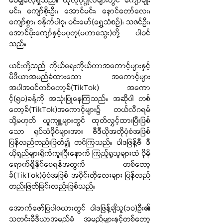
ဝေမျှလေ့ရှိသည်။ ထိုလူပုဂ္ဂိုလ်များတွင် ကျော်မျိုး
မင်း၊ ကျော်စိုးဦး၊ အောင်မင်း၊ နောင်တော်လေး၊ 
ကျော်စွာ၊ စနိုက်ပါစု၊ ဝင်းမော်(ရွှေသံစဉ်)၊ သဇင်ဦး၊ 
အောင်မိုးကျော်နှင့်မပုတု(မဟာသွေး)တို့ ပါဝင်
သည်။
ယင်းတို့သည် ကိုယ်ရေးကိုယ်တာအကောင့်များနှင့်
မီဒီယာအမည်ခံထားသော အကောင့်များ
အပါအဝင်တစ်တော့ခ်(TikTok) အကော
င့်(၅၀)ခန့်ကို အသုံးပြုနေကြသည်။ အဆိုပါ တစ်
တော့ခ်(TikTok)အကောင့်များ၌ တယ်လီဂရမ် 
သို့မဟုတ် ယူကျူ့များတွင် ထုတ်လွှင့်ထားပြီးဖြစ်
သော ရုပ်သံဖိုင်များအား ဗီဒီယိုအတိုပုံစံအဖြစ် 
ပြန်လည်တည်းဖြတ်၍ တင်ကြသည်။ ဝါဒဖြန့်ဗီ ဒီ
ယိုရှည်များရိုက်ကူးပြီးနောက် ကြည့်ရှုသူများထံ ပိုမို
ရောက်ရှိနိုင်စေရန်အတွက် တစ်တော့
ခ်(TikTok)ပုံစံအဖြစ် အပိုင်းတိုလေးများ ပြန်လည်
တည်းဖြတ်ခြင်းလည်းဖြစ်သည်။
အောက်ဖော်ပြပါဇယားတွင် ဝါဒဖြန့်ချိသူ(၁၀)ဦး၏ 
သတင်းမီဒီယာအမည်ခံ အမည်များနှင့်တစ်တော့