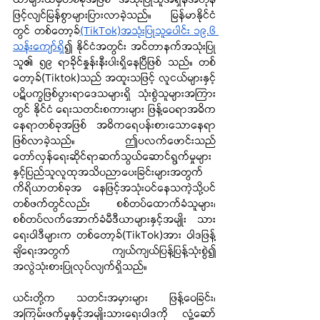
ယာများထဲမှတစ်ခုအဖြစ် အသုံးပြုသူအရှိန်အဟုန်
ဖြင့်လျင်မြန်စွာများပြားလာခဲ့သည်။ မြန်မာနိုင်ငံ
တွင် တစ်တော့ခ်
(TikTok)အသုံးပြုသူပေါင်း ၁၉.၆ 
သန်းကျော်ရှိ
၍ နိုင်ငံအတွင်း အင်တာနက်အသုံးပြု
သူ၏ ၅၉ ရာခိုင်နှုန်းနီးပါးရှိနေပြီဖြစ် သည်။ တစ်
တော့ခ်(Tiktok)သည် အထူးသဖြင့် လူငယ်များနှင့်
ပဋိပက္ခဖြစ်ပွားရာဒေသများရှိ သုံးစွဲသူများအကြား
တွင် နိုင်ငံ ရေးသတင်းစကားများ ဖြန့်ဝေရာအဓိက
နေရာတစ်ခုအဖြစ် အဓိကရေပန်းစားသောနေရာ
ဖြစ်လာခဲ့သည်။ ဤပလက်ဖောင်းသည် 
တော်လှန်ရေးဆိုင်ရာဆက်သွယ်ဆောင်ရွက်မှုများ
နှင့်ပြည်သူလူထုအသိပညာပေးခြင်းများအတွက် 
ကိရိယာတစ်ခုအ နေဖြင့်အသုံးဝင်နေသကဲ့သို့ပင် 
တစ်ဖက်တွင်လည်း စစ်တပ်ထောက်ခံသူများ၊ 
စစ်တပ်လက်အောက်ခံမီဒီယာများနှင့်အမျိုး သား
ရေးဝါဒီများက တစ်တော့ခ်(TikTok)အား ဝါဒဖြန့်
ချိရေးအတွက် ကျယ်ကျယ်ပြန့်ပြန့်သုံးစွဲ၍ 
အလွဲသုံးစားပြုလုပ်လျက်ရှိသည်။ 
ယင်းတို့က သတင်းအမှားများ ဖြန့်ဝေခြင်း၊ 
အကြမ်းဖက်မှုနှင့်အမျိုးသားရေးဝါဒကို လှုံ့ဆော်