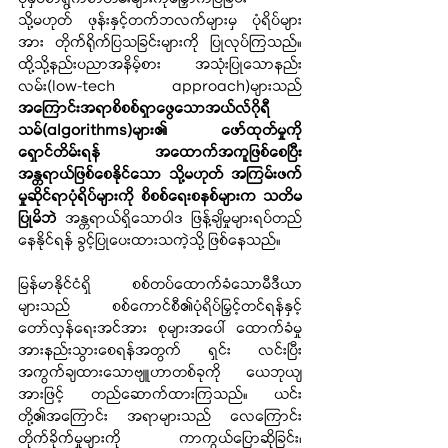
သို့မဟုတ် ဖုန်းနှင့်တက်ဘလက်များမှ ပုံရိပ်များ
အား တိုက်ရိုက်ပြသခြင်းများကို ပြုလုပ်ကြသည်။ 
ထို့သို့နည်းပညာအနိမ့်စား အသုံးပြုသောနည်း
လမ်း(low-tech approach)များသည် 
အကြောင်းအရာစိစစ်ရှာဖွေသောအယ်လ်ဂိုရီ
သမ်(algorithms)များ၏ ဖော်ထုတ်မှုကို
ရှောင်တိမ်းရန် အထောက်အကူဖြစ်စေပြီး 
အန္တရာယ်ဖြစ်စေနိုင်သော သို့မဟုတ် အကြမ်းဖက်
မှုဆိုင်ရာပုံရိပ်များကို စိစစ်ရေးစနစ်များက သတိမ
ပြုမိဘဲ
 အန္တရာယ်ရှိသောဝါဒ ဖြန့်ချိမှုများရပ်တည်
နေနိုင်ရန် ခွင့်ပြုပေးထားသကဲ့သို့ ဖြစ်နေသည်။
မြန်မာနိုင်ငံရှိ စစ်တပ်ထောက်ခံသောမီဒီယာ
များသည် စစ်ကောင်စီ၏ပုံရိပ်မြှင့်တင်ရန်နှင့်
တော်လှန်ရေးအင်အား စုများအပေါ် ထောက်ခံမှု
အားနည်းသွားစေရန်အတွက် ရှင်း လင်းပြီး 
အကွက်ချထားသောဗျူဟာတစ်ခုကို ယေဘုယျ
အားဖြင့် တည်ဆောက်ထားကြသည်။ ယင်း
တို့၏အကြောင်း အရာများသည် လေကြောင်း
တိုက်ခိုက်မှုများကို ကာကွယ်ပြောဆိုခြင်း၊ 