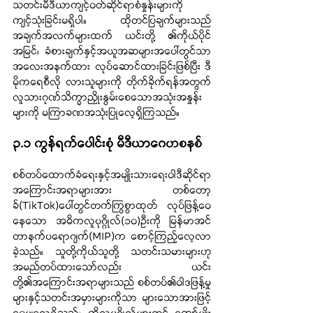
သတင်းမီဒီယာကျင့်ဝတ်ဆိုင်ရာစံနှုန်းများကို 
ကျင့်သုံးခြင်းမရှိပါ။ ထိုတင်ပြချက်များသည် 
အချက်အလက်များထက် ယင်းတို့ ၏ကိုယ်ပိုင်
အမြင်၊ ခံစားချက်နှင့်အယူအဆများအပေါ်တွင်သာ 
အလေးအနက်ထား လုပ်ဆောင်ထားခြင်းဖြစ်ပြီး ဒီ
မိုကရေစီလို လားသူများကို တိုက်ခိုက်ရန်အတွက် 
လူသားဂုဏ်သိက္ခာညှိုးနွမ်းစေသောအသုံးအနှုန်း
များကို မကြာခဏအသုံးပြုလေ့ရှိကြသည်။
၃.၁ ကွန်ရက်ပေါင်းစုံ မီဒီယာဂေဟစနစ်
စစ်တပ်ထောက်ခံရေးနှင့်အမျိုးသားရေးဝါဒီဆိုင်ရာ
အကြောင်းအရာများအား တစ်တော့
ခ်(TikTok)ပေါ်တွင်တက်ကြွစွာထုတ် လုပ်ဖြန့်ဝေ
နေသော အဓိကလူပုဂ္ဂိုလ်(၁၀)ဦးကို မြန်မာအင်
တာနက်ပရောဂျက်(MIP)က စောင့်ကြည့်လေ့လာ
ခဲ့သည်။ သူတို့ကိုယ်သူတို့ သတင်းသမားများဟု 
အမည်တပ်ထားသော်လည်း ယင်း
တို့၏အကြောင်းအရာများသည် စစ်တပ်၏ဝါဒဖြန့်မှု
များနှင့်သတင်းအမှားများကိုသာ များသောအားဖြင့် 