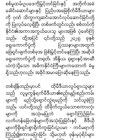
စစ်မှုထမ်းဥပဒေကိုမြှင့်တင်ခြင်းနှင့် အတိုက်အခံ
ခေါင်းဆောင်များနှင့် ပြည်ပအခြေစိုက်မီဒီယာများ
ကို ဂုဏ် သိက္ခာကျဆင်းအောင်လုပ်ဆောင်ခြင်းတို့
ကို ပြုလုပ်လေ့ရှိပြီး တစ်ဖက်တွင်လည်း စစ်တပ်ကို 
နိုင်ငံ၏အကာအကွယ်ပေးသူ များအဖြစ် ပုံဖော်ကြ
သည်။ ထို့အပြင် ၎င်းတို့သည် ၂၀၂၅ ခုနှစ် 
ရွေးကောက်ပွဲကို ပြဿနာများအတွက် 
ဖြေရှင်းချက်တစ်ခုအ ဖြစ်မြှင့်တင်နေကြပြီး အဆိုပါ
ရွေးကောက်ပွဲကို တရုတ်၊ အိန္ဒိယ၊ ရုရှားနှင့်အာဆီ
ယံကဲ့သို့သော အဓိကနိုင်ငံကြီးများကထောက် ခံမှု
ရှိသည်ဟုလည်း အခိုင်အမာပြောဆိုနေကြသည်။
တစ်ချိန်တည်းမှာပင် ထိုမီဒီယာလှုပ်ရှားသူများ
သည် လူမှုကွန်ရက်မီဒီယာ၏စည်းမျဉ်းစည်းကမ်း
များကို မည်သို့ရှောင်လွှဲရမည်ကို သင်ယူခဲ့ကြ
သည်။ ယင်းတို့သည် ထိခိုက်လွယ်သောစကားလုံး
များကို အသုံးမပြုဘဲ ရှောင်ကြဉ်ခြင်း၊ 
လက်ဟန်ခြေဟန်များကိုအသုံးပြုခြင်းနှင့် ဗီဒီယို
များကိုရိုးရှင်းစွာရိုက်ကူးခြင်း(ဥပမာ - ကင်မရာကို 
ကြည့်၍စကားပြောခြင်း သို့မဟုတ် ဖုန်းမှပုံရိပ်များ