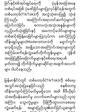
ခြင်းနှင့်စစ်အုပ်ချုပ်ရေးကို ပုံမှန်အခြေအနေ
တစ်ရပ်အဖြစ် ပုံဖော်ခြင်းများပြုလုပ်နိုင်ရန်အတွက် 
တစ်တော့ခ်(TikTok)ကို အလွဲသုံးစားပြု၍ သုံးခဲ့
ကြသည်။ အကြောင်းအရာတင်ဆက်ပုံများကို 
ပြောင်းလဲခြင်း၊ စကားလုံးအသုံးအနှုန်းများကို 
လှည့်ပတ်သုံးစွဲခြင်းနှင့် အကောင့်ပေါင်းများစွာမှ 
တစ်ဆင့်ခံဖြန့်ဝေခြင်းများပြုလုပ်ကာ စောင့်ကြည့်
ထိန်းချုပ်မှုများ(Moderation)ကို ရှောင်ကွင်း
လေ့ရှိသည်။ အချို့သောအကြောင်းအရာများတွင် 
အကြမ်းဖက်ရန်လှုံ့ဆော်တိုက်တွန်းမှုများ၊ ဂျဲန်ဒါ
အခြေပြုခြိမ်းခြောက်မှုများနှင့်စစ်ရေးအရပစ် 
မှတ်ထား၍ တိုက်ခိုက်မှုများဆိုင်ရာအချက်အလက်
များ ပါဝင်နေသည်။
မြန်မာနိုင်ငံတွင် တစ်တော့ခ်(TikTok)ကို စစ်ရေး
အသွင်အသုံးပြုနေခြင်းသည် စနစ်တကျ
ထိန်းကျောင်းကြပ်မတ်မှုမရှိသော အခါ ဗီဒီယိုရုပ်
သံအတိုဝန်ဆောင်မှု ပလက်ဖောင်းများသည် လူထု
အကြား သွေးကွဲမှုများ ပိုမိုကြီးထွားလာစေရေး
လှုံ့ဆော်ရန်၊ အများပြည်သူ၏ထင်မြင်ယူဆချက်