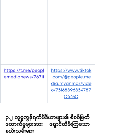
https://t.me/peopl
https://www.tiktok
emedianews/76711
.com/@people.me
dia.myanmar/vide
o/75168896854787
06440
၃.၂ လူမှုကွန်ရက်မီဒီယာများ၏ စိစစ်ဖြတ်
တောက်မှုများအား ရှောင်တိမ်းကြသော
နည်းလမ်းများ