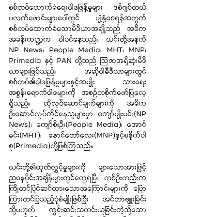
စစ်တပ်ထောက်ခံရေးဝါဒဖြန့်မှုများ ဒစ်ဂျစ်တယ်
ပလက်ဖောင်းများပေါ်တွင် ပျံ့နှံ့စေရန်အတွက် 
စစ်တပ်ထောက်ခံသောမီဒီယာအချို့သည် အဓိက
အခန်းကဏ္ဍက ပါဝင်နေသည်။ ယင်းတို့အနက် 
NP News၊ People Media၊ MHT၊ MNP၊ 
Primedia နှင့် PAN တို့သည် ဩဇာအရှိဆုံးမီဒီ
ယာများဖြစ်သည်။ အဆိုပါမီဒီယာများတွင် 
စစ်တပ်၏ဝါဒဖြန့်မှုများနှင့်အမျိုး သားရေး
အစွန်းရောက်ဝါဒများကို အစဉ်တစိုက်ဖော်ပြလေ့
ရှိသည်။ ထိုလုပ်ဆောင်ချက်များကို အဓိက
ဦးဆောင်လုပ်ကိုင်နေသူများမှာ ကျော်မျိုးမင်း(NP 
News)၊ ကျော်စိုးဦး(People Media)၊ အောင်
မင်း(MHT)၊ နောင်တော်လေး(MNP)နှင့်စနိုက်ပါ
စု(Primedia)တို့ဖြစ်ကြသည်။
ယင်းတို့၏ထုတ်လွှင့်မှုများကို များသောအားဖြင့် 
ညနေပိုင်းအချိန်များတွင်တွေ့ရပြီး တစ်ဦးတည်းက 
ကြိုတင်ပြင်ဆင်ထားသောအကြောင်းများကို ပြော
ကြားတင်ပြသည့်ပုံစံမျိုးဖြစ်ပြီး အင်တာဗျူးခြင်း 
သို့မဟုတ် ကွင်းဆင်းသတင်းယူခြင်းကဲ့သို့သော 