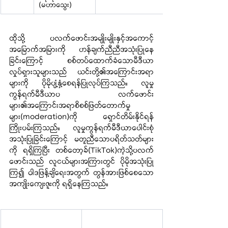
(မဟာသွေး)
ထိုသို့ ပလက်ဖောင်းအမျိုးမျိုးနှင့်အကောင့်
အမြောက်အမြားကို ဟန်ချက်ညီညီအသုံးပြုနေ
ခြင်းကြောင့် စစ်တပ်ထောက်ခံသောမီဒီယာ
လှုပ်ရှားသူများသည် ယင်းတို့၏အကြောင်းအရာ
များကို ပိုမိုပျံ့နှံ့စေရန်ပြုလုပ်ကြသည်။ လူမှု
ကွန်ရက်မီဒီယာပ လက်ဖောင်း
များ၏အကြောင်းအရာစိစစ်ဖြတ်တောက်မှု
များ(moderation)ကို ရှောင်တိမ်းနိုင်ရန် 
ကြိုးပမ်းကြသည်။ လူမှုကွန်ရက်မီဒီယာပေါင်းစုံ
အသုံးပြုခြင်းကြောင့် မတူညီသောပရိတ်သတ်များ
ကို ရရှိကြပြီး တစ်တော့ခ်(TikTok)ကဲ့သို့ပလက် 
ဖောင်းသည် လူငယ်များအကြားတွင် ပိုမိုအသုံးပြု
ကြ၍ ဝါဒဖြန့်ချိရေးအတွက် တွန်အားဖြစ်စေသော 
အကျိုးကျေးဇူးကို ရရှိနေကြသည်။