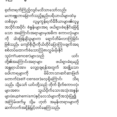
ရုတ်တရက်ကြည့်လျင်မသိသာသော်လည်း 
မဟာဗျူဟာမြောက်သည့်နည်းပရိယာယ်များထဲမှ
တစ်ခုမှာ လူမှုကွန်ရက်မီဒီယာများ၏လူမှု
အသိုင်းအဝိုင်း စံနှုန်းများအရ ဖယ်ရှားခံရနိုင်ခြေရှိ
သော အကြောင်းအရာများမှအဓိက စကားလုံးများ
ကို ဝါဒဖြန့်ချိသူများက ရှောင်တိမ်းလာကြခြင်း
ဖြစ်သည်။
ကျော်စိုးဦးကိုယ်တိုင်ပြောကြားချက်အရ 
စစ်တပ်ထောက်ခံသောသြဇာလွှမ်းမိုးနိုင်
သူ(influencer)များသည် ယင်း
တို့၏အကြောင်းအရာများ ဖယ်ရှားခံရမည့်
အန္တရာယ်အား လျှော့ချရန်အတွက် အချို့သော 
ဝေါဟာရများကို မိမိဘာသာဆင်ဆာဖြတ်
တောက်(self-censor)လေ့ရှိကြောင်း သိရ
သည်။ သို့သော် ယင်းတို့သည် တိုက် ရိုက်စကားလုံး
များအစား သွယ်ဝိုက်သောအသုံးအနှုန်း
များ(euphemism)နှင့်လေသံများကိုအသုံးပြု၍ 
အကြမ်းဖက်မှု သို့မ ဟုတ် အမုန်းတရားများကို 
ဆက်လက်အရှိန်မြှင့်တင်နေကြသည်။