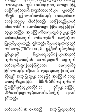
ကာလများအ တွင်း အသိပညာဗဟုသုတများ ဖြန့်
ဝေခြင်းနှင့်သတင်းအချက်အလက်များ မျှဝေခြင်း
တို့တွင် ဤပလက်ဖောင်းသည် အရေးပါသော
အခန်းကဏ္ဍမှ ပါဝင်ခဲ့သည်။ တချိန်တည်းမှာပင် 
စစ်ကောင်စီက သတင်းမှားများ ဖြန့်ဝေရန်နှင့်ပြည်
သူများအကြား အ ကြောက်တရားလွှမ်းမိုးမှုများဖြစ်
ပေါ်စေရန်အတွက် တစ်တော့ခ်ကို အလွဲသုံးစား
ပြုလုပ်မှုများလည်း ရှိခဲ့သည်။ စီးပွားရေးကဏ္ဍတွင် 
တစ်တော့ခ်(TikTok)သည် စွန့်ဦးတီထွင်လုပ်ငန်း
ရှင်များနှင့် စီးပွားရေးလုပ်ငန်းများအတွက် 
ထုတ်ကုန်များနှင့်ဝန် ဆောင်မှုများကို ဈေးကွက်
တင်ရောင်းချရန်တန်ဖိုးရှိသော နေရာတစ်ခု
ဖြစ်လာသည်။ ထို့အပြင် လူမှုရေးအရ ကြည့်မည်
ဆိုလျှင် အသုံးပြုသူများအနေဖြင့် အကြောင်းအရာ
များဖန်တီးမျှဝေခြင်း၊ မိမိကိုယ်ပိုင်ဟန်ထုတ်ဖော်
ပြသခြင်းနှင့်လူမှုအသိုင်းအ ဝိုင်းများအကြား 
ချိတ်ဆက်မှုများတည်ဆောက်ခြင်းတို့ကို ပြုလုပ်
နိုင်သည်။
တစ်တော့ခ်(TikTok)သည် အသုံးပြုရလွယ်ကူ