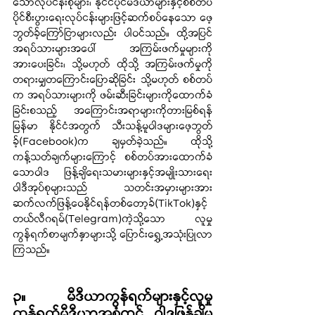
သောလုပ်ငန်းစုများ၊ နိုင်ငံပိုင်မီဒီယာများနှင့်စစ်တပ်
ပိုင်စီးပွားရေးလုပ်ငန်းများဖြင့်ဆက်စပ်နေသော ဖေ့
ဘွတ်ခ့်ကြော်ငြာများလည်း ပါဝင်သည်။ ထို့အပြင် 
အရပ်သားများအပေါ် အကြမ်းဖက်မှုများကို
အားပေးခြင်း၊ သို့မဟုတ် ထိုသို့ အကြမ်းဖက်မှုကို 
တရားမျှတကြောင်းပြောဆိုခြင်း သို့မဟုတ် စစ်တပ်
က အရပ်သားများကို ဖမ်းဆီးခြင်းများကိုထောက်ခံ
ခြင်းစသည့် အကြောင်းအရာများကိုတားမြစ်ရန် 
မြန်မာ နိုင်ငံအတွက် သီးသန့်မူဝါဒများဖေ့ဘွတ်
ခ့်(Facebook)က ချမှတ်ခဲ့သည်။ ထိုသို့
ကန့်သတ်ချက်များကြောင့် စစ်တပ်အားထောက်ခံ
သောဝါဒ ဖြန့်ချိရေးသမားများနှင့်အမျိုးသားရေး
ဝါဒီအုပ်စုများသည် သတင်းအမှားများအား 
ဆက်လက်ဖြန့်ဝေနိုင်ရန်တစ်တော့ခ်(TikTok)နှင့်
တယ်လီဂရမ်(Telegram)ကဲ့သို့သော လူမှု
ကွန်ရက်စာမျက်နှာများသို့ ပြောင်းရွှေ့အသုံးပြုလာ
ကြသည်။
၃။ မီဒီယာကွန်ရက်များနှင့်လူမှု
ကွန်ရက်မီဒီယာအစုံတွင် ဝါဒဖြန့်ချိမှု