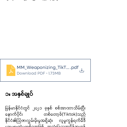
MM_Weaponizing_TikTok_in_Myanmar
.pdf
Download PDF • 1.73MB
၁။ အနှစ်ချုပ်
မြန်မာနိုင်ငံတွင် ၂၀၂၁ ခုနှစ် စစ်အာဏာသိမ်းပြီး
နောက်ပိုင်း တစ်တော့ခ်(Tiktok)သည် 
နိုင်ငံ၏ဩဇာလွှမ်းမိုးမှုအရှိဆုံး လူမှုကွန်ရက်မီဒီ