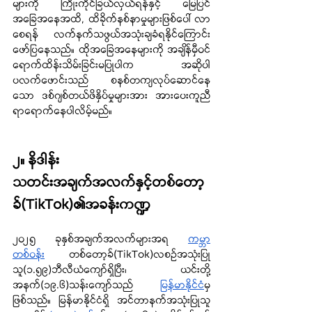
များကို ကြိုးကိုင်ခြယ်လှယ်ရန်နှင့် မြေပြင်
အခြေအနေအထိ, ထိခိုက်နစ်နာမှုများဖြစ်ပေါ် လာ
စေရန် လက်နက်သဖွယ်အသုံးချခံရနိုင်ကြောင်း 
ဖော်ပြနေသည်။ ထိုအခြေအနေများကို အချိန်မှီဝင်
ရောက်ထိန်းသိမ်းခြင်းမပြုပါက အဆိုပါ
ပလက်ဖောင်းသည်  စနစ်တကျလုပ်ဆောင်နေ
သော ဒစ်ဂျစ်တယ်ဖိနှိပ်မှုများအား အားပေးကူညီ
ရာရောက်နေပါလိမ့်မည်။
၂။ နိဒါန်း
သတင်းအချက်အလက်နှင့်တစ်တော့
ခ်(TikTok)၏အခန်းကဏ္ဍ
၂၀၂၅ ခုနှစ်အချက်အလက်များအရ 
ကမ္ဘာ
တစ်ဝန်း
 တစ်တော့ခ်(TikTok)လစဉ်အသုံးပြု
သူ(၁.၅၉)ဘီလီယံကျော်ရှိပြီး၊ ယင်းတို့
အနက်(၁၉.၆)သန်းကျော်သည် 
မြန်မာနိုင်ငံ
မှ
ဖြစ်သည်။ မြန်မာနိုင်ငံရှိ အင်တာနက်အသုံးပြုသူ 