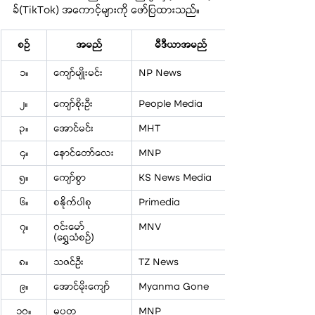
ခ်(TikTok) အကောင့်များကို ဖော်ပြထားသည်။
စဉ်
အမည်
မီဒီယာအမည်
၁။
ကျော်မျိုးမင်း
NP News
၂။
ကျော်စိုးဦး
People Media
၃။
အောင်မင်း
MHT
၄။
နောင်တော်လေး
MNP
၅။
ကျော်စွာ
KS News Media
၆။
စနိုက်ပါစု
Primedia
၇။
ဝင်းမော်
MNV
(ရွှေသံစဉ်)
၈။
သဇင်ဦး
TZ News
၉။
အောင်မိုးကျော်
Myanma Gone
၁၀။
မပုတု
MNP