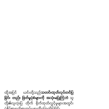
ထို့အပြင် ယင်းတို့သည်
သတင်းထုတ်လုပ်တင်ပြ
ခြင်း တည်း ဖြတ်မှုပုံစံများကို အသုံးမပြုကြဘဲ 
သူ
တို့၏လူလုံးပြ တိုက် ရိုက်ထုတ်လွှင့်မှုများအတွင်း 
ပုံနှိပ်စာရွက်စာတမ်းများကိုမြှောက်ပြခြင်း 