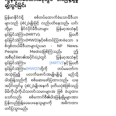
ချဲ့ထွင်ခြင်း
မြန်မာနိုင်ငံရှိ စစ်တပ်ထောက်ခံသောမီဒီယာ
များသည် ပုံစံ(၂)မျိုးဖြင့် လည်ပတ်နေသည်။ ယင်း
တို့မှာ နိုင်ငံပိုင်မီဒီယာများ မြန်မာ့အသံနှင့်
ရုပ်မြင်သံကြား(MRTV)၊ မြဝတီ
ရုပ်မြင်သံကြား(MWD)နှင့်စစ်တပ်ဩဇာခံသော ဒ
စ်ဂျစ်တယ်မီဒီယာများ(ဥပမာ - NP News၊ 
People Media)ဖြစ်ကြသည်။ ဤ
အစီရင်ခံစာ
၏
အပိုင်း(၄)တွင် ‘မြန်မာ့အသံနှင့်
ရုပ်မြင်သံကြား 
(MRTV)
’နှင့်‘မြဝတီ
ရုပ်မြင်သံကြား
(MWD)
’တို့ကို တပ်မတော်က 
အသုံးပြု၍ ပလက်ဖောင်းအမျိုးမျိုး၌ မည်သို့
ဝါဒဖြန့်သည်ကို စစ်ဆေးဖော်ပြထားသည်။ ယခု
အပိုင်းတွင်မူ ပုံစံ(၂)မျိုးအနက် ဒုတိယပုံစံဖြစ်သည့် 
မိမိကိုယ့်ကိုယ်သတင်းသမားများအ ဖြစ် ခံယူထား
သော်လည်း စစ်ကောင်စီ၏ဝါဒဖြန့်ချိမှုများအား 
ပြန်လည်ဖြန့်ဝေပေးနေသူများကို အဓိကထား
တင်ပြသွားမည်။