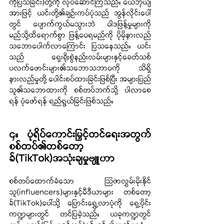
ကိုပြသခြင်း)တို့ကို လုပ်ဆောင်ကြသည်။ ယေဘုယျ
အားဖြင့် ယင်းတို့၏ချဉ်းကပ်ပုံသည် အွန်လိုင်းပေါ်
တွင် ပျောက်ကွယ်မသွားဘဲ ဝါဒဖြန့်မှုများကို 
မည်သို့ထိရောက်စွာ ဖြန့်ဝေရမည်ကို ပိုမိုနားလည်
သဘောပေါက်လာကြောင်း ပြသနေသည်။ ယင်း
သည် ရှေးရိုးစွဲနည်းလမ်းများနှင့်ခေတ်သစ်
ပလက်ဖောင်းများ၏သဘောသဘာဝကို သိရှိ
နားလည်မှုတို့ ပေါင်းစပ်ထားခြင်းဖြစ်ပြီး အများပြည်
သူ၏သဘောထားကို စစ်တပ်ဘက်သို့ ပါလာစေ
ရန် ပုံဖော်ရန် ရည်ရွယ်ခြင်းဖြစ်သည်။
၄။ ပုံရိပ်ကောင်းမြှင့်တင်ရေးအတွက် 
စစ်တပ်၏တစ်တော့
ခ်(TikTok)အသုံးချမှုဗျူဟာ
စစ်တပ်ထောက်ခံသော သြဇာလွှမ်းမိုးနိုင်
သူ(influencers)များနှင့်မီဒီယာများ တစ်တော့
ခ်(TikTok)ပေါ်သို့ ပြောင်းရွှေ့လာပုံကို ရှေ့ပိုင်း
ကဏ္ဍများတွင် တင်ပြခဲ့သည်။ ယခုကဏ္ဍတွင် 